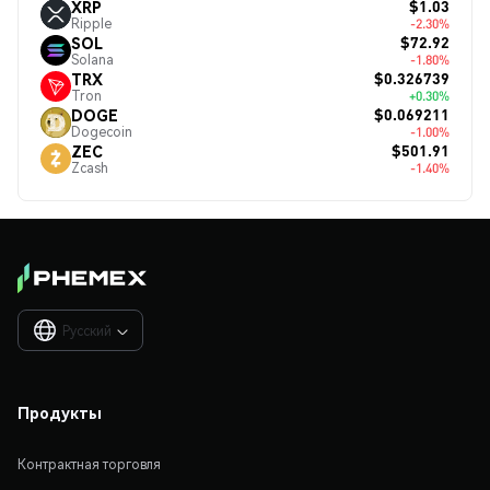
$1.03
XRP
Ripple
-2.30%
$72.92
SOL
Solana
-1.80%
$0.326739
TRX
Tron
+0.30%
$0.069211
DOGE
Dogecoin
-1.00%
$501.91
ZEC
Zcash
-1.40%
Русский

Продукты
Контрактная торговля