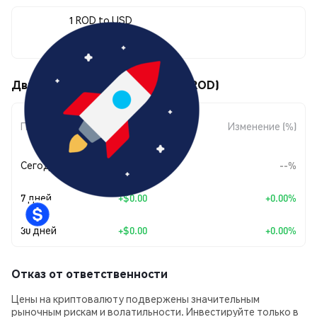
1 ROD to USD
$0.00001661
Движения цены SpaceXpanse (ROD)
Изменение
Период
Изменение (%)
суммы
Сегодня
--
--%
7 дней
+
$0.00
+0.00%
30 дней
+
$0.00
+0.00%
Отказ от ответственности
Цены на криптовалюту подвержены значительным
рыночным рискам и волатильности. Инвестируйте только в