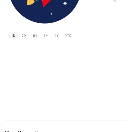
%
1D
7D
1M
3M
1Y
YTD