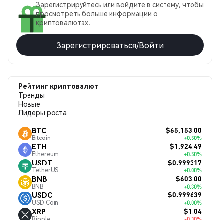
Зарегистрируйтесь или войдите в систему, чтобы
просмотреть больше информации о
криптовалютах.
Зарегистрироваться/Войти
Рейтинг криптовалют
Тренды
Новые
Лидеры роста
$65,153.00
BTC
Bitcoin
+0.50%
$1,924.49
ETH
Ethereum
+0.50%
$0.999317
USDT
TetherUS
+0.00%
$603.00
BNB
BNB
+0.30%
$0.999639
USDC
USD Coin
+0.00%
$1.04
XRP
Ripple
-0.30%