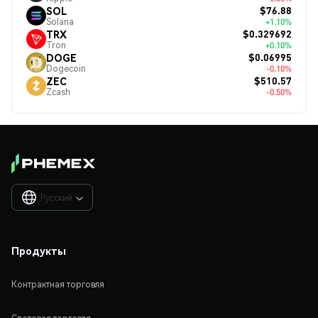
$76.88
SOL
Solana
+1.10%
$0.329692
TRX
Tron
+0.10%
$0.06995
DOGE
Dogecoin
-0.10%
$510.57
ZEC
Zcash
-0.50%
Русский

Продукты
Контрактная торговля