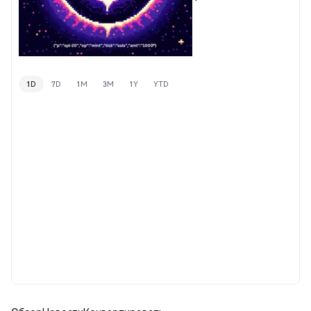
1D
7D
1M
3M
1Y
YTD