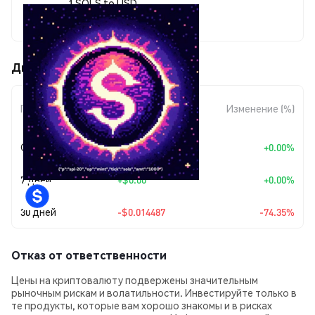
1 SOLS to USD
$0.00499757
Движения цены SOLS (SOLS)
Изменение
Период
Изменение (%)
суммы
Сегодня
+
$0.00
+0.00%
7 дней
+
$0.00
+0.00%
30 дней
-$0.014487
-74.35%
Отказ от ответственности
Цены на криптовалюту подвержены значительным
рыночным рискам и волатильности. Инвестируйте только в
те продукты, которые вам хорошо знакомы и в рисках