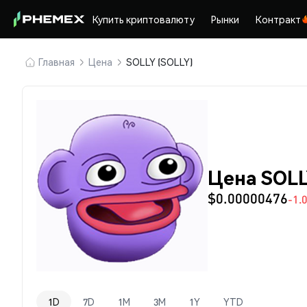
Купить криптовалюту
Рынки
Контракт
Главная
Цена
SOLLY (SOLLY)
Цена SOLL
$0.00000476
-1.
1D
7D
1M
3M
1Y
YTD