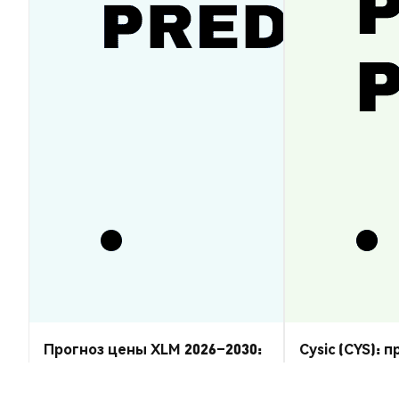
Прогноз цены XLM 2026–2030:
Cysic (CYS): 
восстановится ли Stellar
2026–2030 — 
Lumens?
Аналитика Рынка
Аналитика Рынка
2026-08-07
|
5-10м