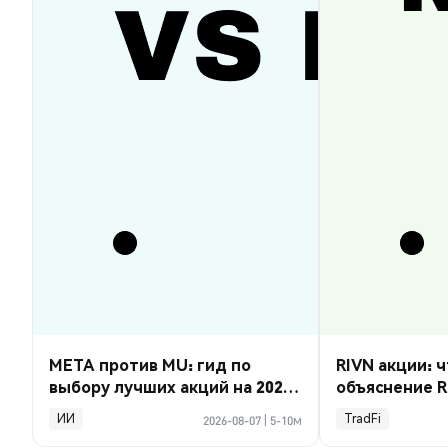
META против MU: гид по
RIVN акции: ч
выбору лучших акций на 2026
объяснение R
год
ИИ
TradFi
2026-08-07
|
5-10м