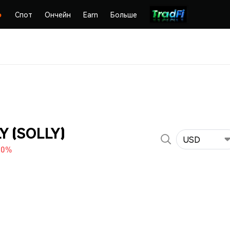
Спот
Ончейн
Earn
Больше
Y (SOLLY)
USD
00%