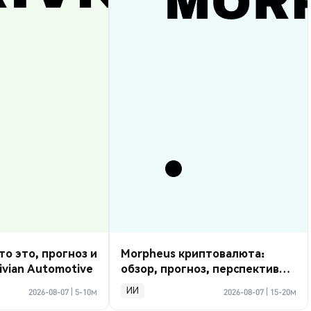
то это, прогноз и
Morpheus криптовалюта:
ivian Automotive
обзор, прогноз, перспективы
2026
ИИ
2026-08-07
|
5-10м
2026-08-07
|
15-20м