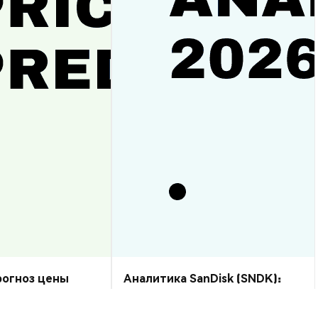
прогноз цены
Аналитика SanDisk (SNDK):
рост или спад?
прогноз цены на 2026–2030,
стоит ли купить?
Аналитика Рынка
2026-08-07
|
10-15м
2026-08-06
|
5-10м