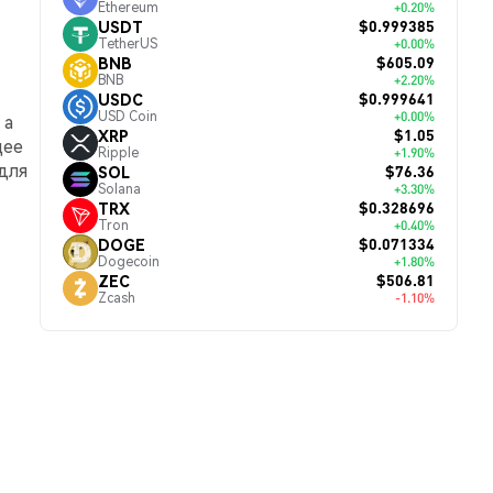
Ethereum
+0.20%
$0.999385
USDT
TetherUS
+0.00%
$605.09
BNB
BNB
+2.20%
$0.999641
USDC
USD Coin
+0.00%
 а
$1.05
XRP
щее
Ripple
+1.90%
для
$76.36
SOL
Solana
+3.30%
$0.328696
TRX
Tron
+0.40%
$0.071334
DOGE
Dogecoin
+1.80%
$506.81
ZEC
Zcash
-1.10%