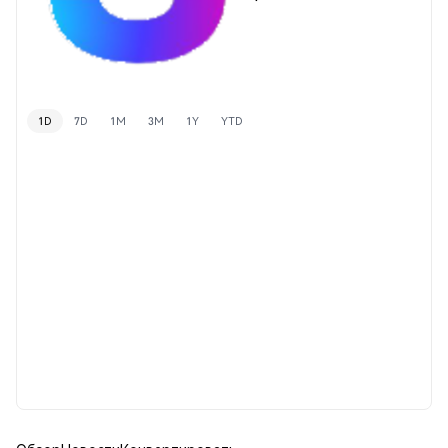
1D
7D
1M
3M
1Y
YTD