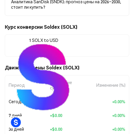
Аналитика SanDisk (SNDK): прогноз цены на 2026–2030,
стоит ли купить?
Курс конверсии Soldex (SOLX)
1 SOLX to USD
$0.00002644
Движения цены Soldex (SOLX)
Изменение
Период
Изменение (%)
суммы
Сегодня
+
$0.00
+0.00%
7 дней
+
$0.00
+0.00%
30 дней
+
$0.00
+0.00%