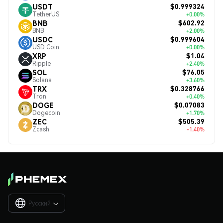
$0.999324
USDT
TetherUS
+0.00%
$602.92
BNB
BNB
+2.00%
$0.999604
USDC
USD Coin
+0.00%
$1.04
XRP
Ripple
+2.40%
$76.05
SOL
Solana
+3.60%
$0.328766
TRX
Tron
+0.40%
$0.07083
DOGE
Dogecoin
+1.70%
$505.39
ZEC
Zcash
-1.40%
Русский
