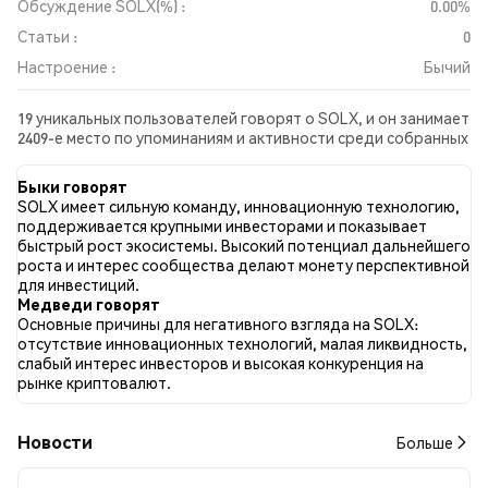
Обсуждение SOLX(%) :
0.00%
Статьи :
0
Настроение :
Бычий
19 уникальных пользователей говорят о SOLX, и он занимает
2409-е место по упоминаниям и активности среди собранных
постов. За последние 24 часа настроение в отношении SOLX
во всех социальных сетях было Бычий. Всего было
Быки говорят
опубликовано 0 новостных статей о SOLX. В Twitter 79.45%
SOLX имеет сильную команду, инновационную технологию,
твитов имели бычий настрой по сравнению с 2.74% твитов с
поддерживается крупными инвесторами и показывает
медвежьим настроем по SOLX. 17.81% твитов были
быстрый рост экосистемы. Высокий потенциал дальнейшего
нейтральными по отношению к SOLX. Эти данные основаны
роста и интерес сообщества делают монету перспективной
на 73 твитах.
для инвестиций.
Медведи говорят
Основные причины для негативного взгляда на SOLX:
отсутствие инновационных технологий, малая ликвидность,
слабый интерес инвесторов и высокая конкуренция на
рынке криптовалют.
Новости
Больше