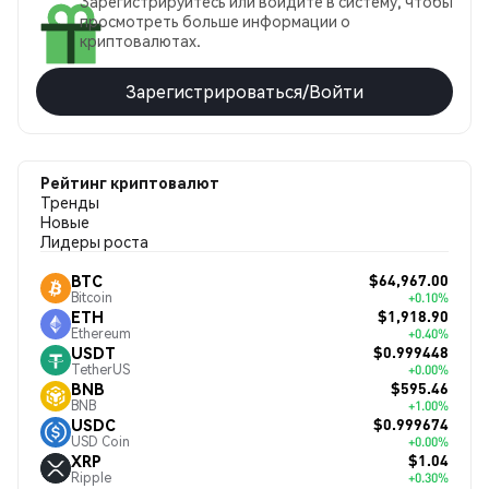
Зарегистрируйтесь или войдите в систему, чтобы
просмотреть больше информации о
криптовалютах.
Зарегистрироваться/Войти
Рейтинг криптовалют
Тренды
Новые
Лидеры роста
$64,967.00
BTC
Bitcoin
+0.10%
$1,918.90
ETH
Ethereum
+0.40%
$0.999448
USDT
TetherUS
+0.00%
$595.46
BNB
BNB
+1.00%
$0.999674
USDC
USD Coin
+0.00%
$1.04
XRP
Ripple
+0.30%