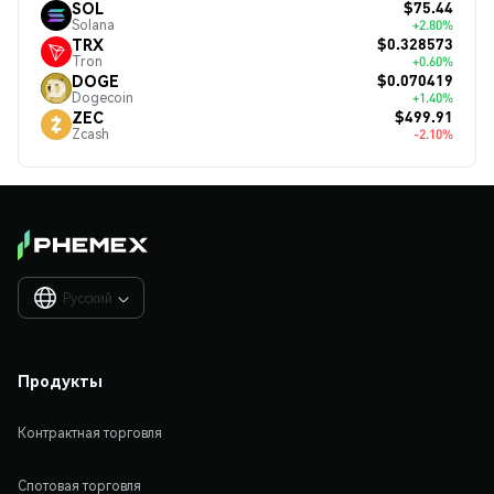
$75.44
SOL
Solana
+2.80%
$0.328573
TRX
Tron
+0.60%
$0.070419
DOGE
Dogecoin
+1.40%
$499.91
ZEC
Zcash
-2.10%
Русский

Продукты
Контрактная торговля
Спотовая торговля