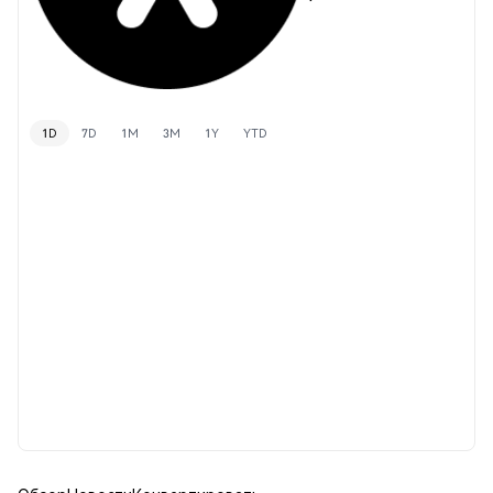
1D
7D
1M
3M
1Y
YTD