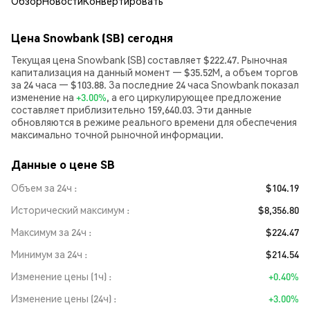
Обзор
Новости
Конвертировать
Цена Snowbank (SB) сегодня
Текущая цена Snowbank (SB) составляет $222.47. Рыночная
капитализация на данный момент — $35.52M, а объем торгов
за 24 часа — $103.88. За последние 24 часа Snowbank показал
изменение на
+3.00%
, а его циркулирующее предложение
составляет приблизительно 159,640.03. Эти данные
обновляются в режиме реального времени для обеспечения
максимально точной рыночной информации.
Данные о цене SB
Объем за 24ч
$104.19
Исторический максимум
$8,356.80
Максимум за 24ч
$224.47
Минимум за 24ч
$214.54
Изменение цены (1ч)
+0.40%
Изменение цены (24ч)
+3.00%