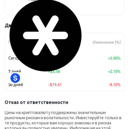
$222.47
Движения цены Snowbank (SB)
Изменение
Период
Изменение (%)
суммы
Сегодня
+
$6.48
+3.00%
7 дней
+
$4.58
+2.10%
30 дней
-$19.61
-8.10%
Отказ от ответственности
Цены на криптовалюту подвержены значительным
рыночным рискам и волатильности. Инвестируйте только в
те продукты, которые вам хорошо знакомы и в рисках
которых вы полностью уверены. Информация на этой