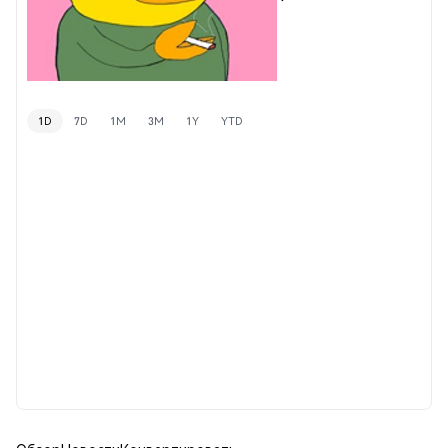
1D
7D
1M
3M
1Y
YTD