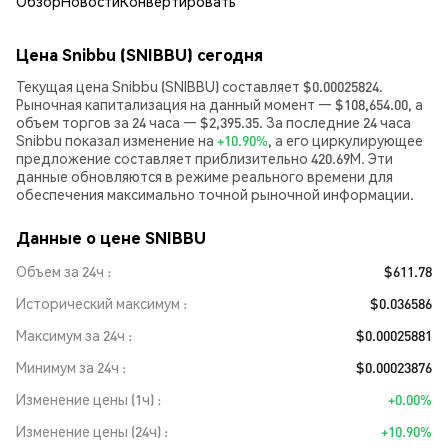
Обзор
Новости
Конвертировать
Цена Snibbu (SNIBBU) сегодня
Текущая цена Snibbu (SNIBBU) составляет $0.00025824.
Рыночная капитализация на данный момент — $108,654.00, а
объем торгов за 24 часа — $2,395.35. За последние 24 часа
Snibbu показал изменение на
+10.90%
, а его циркулирующее
предложение составляет приблизительно 420.69M. Эти
данные обновляются в режиме реального времени для
обеспечения максимально точной рыночной информации.
Данные о цене SNIBBU
Объем за 24ч
$611.78
Исторический максимум
$0.036586
Максимум за 24ч
$0.00025881
Минимум за 24ч
$0.00023876
Изменение цены (1ч)
+0.00%
Изменение цены (24ч)
+10.90%