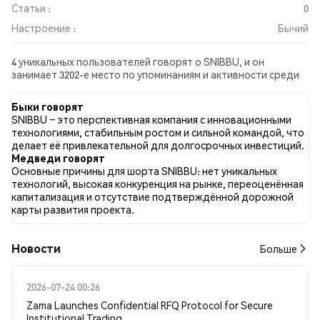
Статьи :
0
Настроение :
Бычий
4 уникальных пользователей говорят о SNIBBU, и он
занимает 3202-е место по упоминаниям и активности среди
собранных постов. За последние 24 часа настроение в
отношении SNIBBU во всех социальных сетях было Бычий.
Быки говорят
Всего было опубликовано 0 новостных статей о SNIBBU. В
SNIBBU – это перспективная компания с инновационными
Twitter 55.56% твитов имели бычий настрой по сравнению с
технологиями, стабильным ростом и сильной командой, что
11.11% твитов с медвежьим настроем по SNIBBU. 33.33%
делает её привлекательной для долгосрочных инвестиций.
твитов были нейтральными по отношению к SNIBBU. Эти
Медведи говорят
данные основаны на 9 твитах.
Основные причины для шорта SNIBBU: нет уникальных
технологий, высокая конкуренция на рынке, переоценённая
капитализация и отсутствие подтверждённой дорожной
карты развития проекта.
Новости
Больше
2026-07-24 00:26
Zama Launches Confidential RFQ Protocol for Secure
Institutional Trading