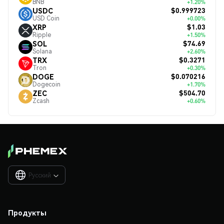
BNB
+1.20%
$0.999723
USDC
USD Coin
+0.00%
$1.03
XRP
Ripple
+1.50%
$74.69
SOL
Solana
+2.60%
$0.3271
TRX
Tron
+0.30%
$0.070216
DOGE
Dogecoin
+1.70%
$504.70
ZEC
Zcash
+0.60%
Русский

Продукты