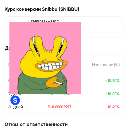
Курс конверсии Snibbu (SNIBBU)
1 SNIBBU to USD
$0.00025824
Движения цены Snibbu (SNIBBU)
Изменение
Период
Изменение (%)
суммы
Сегодня
+
$0.00002538
+10.90%
7 дней
+
$0.00002348
+10.00%
30 дней
$-0.00002997
-10.40%
Отказ от ответственности