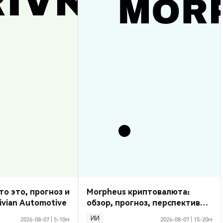
то это, прогноз и
Morpheus криптовалюта:
ivian Automotive
обзор, прогноз, перспективы
2026
ИИ
2026-08-07
|
5-10м
2026-08-07
|
15-20м