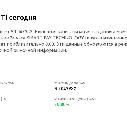
T) сегодня
яет $0.049932. Рыночная капитализация на данный мом
следние 24 часа SMART PAY TECHNOLOGY показал изменение
яет приблизительно 0.00. Эти данные обновляются в ре
точной рыночной информации.
аксимум
Максимум за 24ч
$0.049932
(1ч)
Изменение цены (24ч)
+0.00%