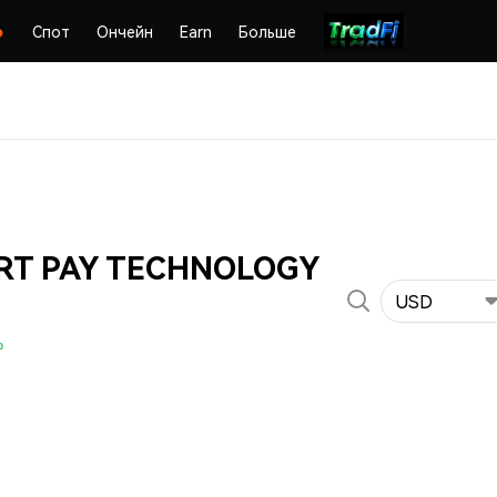
Спот
Ончейн
Earn
Больше
RT PAY TECHNOLOGY
USD
%