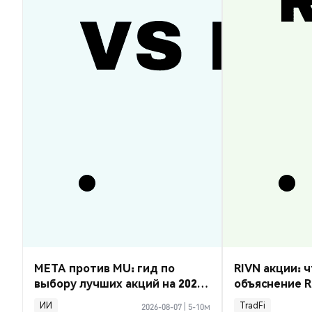
META против MU: гид по
RIVN акции: ч
выбору лучших акций на 2026
объяснение R
год
ИИ
TradFi
2026-08-07
|
5-10м