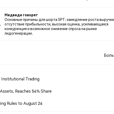
о SPT. 67.92% твитов были нейтральными по отношению
Медведи говорят
Основные причины для шорта SPT: замедление роста выручки
,
отсутствие прибыльности, высокая оценка, усиливающаяся
конкуренция и возможное снижение спроса на рынке
лидогенерации.
Боль
Institutional Trading
 Assets, Reaches 54% Share
ing Rules to August 26