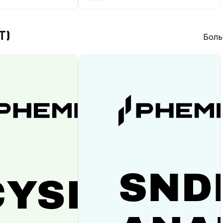
T)
Боль