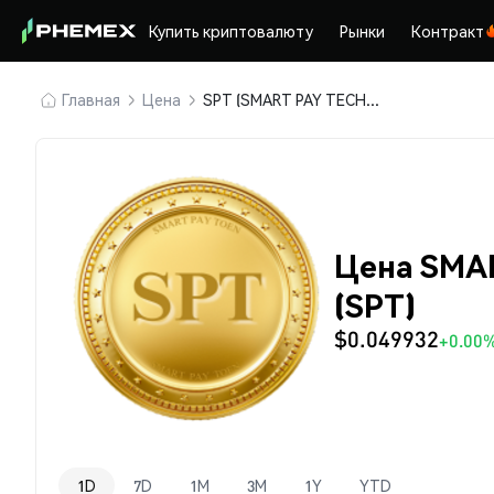
Купить криптовалюту
Рынки
Контракт
Главная
Цена
SPT (SMART PAY TECHNOLOGY)
Цена SMA
(SPT)
$0.049932
+0.00
1D
7D
1M
3M
1Y
YTD