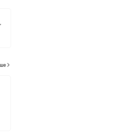
 к
,
ше