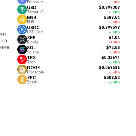
Ethereum
-0.10%
$0.999309
USDT
TetherUS
+0.00%
$589.54
BNB
BNB
-0.90%
$0.999599
USDC
USD Coin
+0.00%
ент
$1.04
XRP
 на
Ripple
-1.90%
жиме
$73.58
SOL
Solana
-0.40%
$0.32671
TRX
Tron
+0.00%
$0.069536
DOGE
Dogecoin
-0.60%
$509.53
ZEC
Zcash
+0.90%