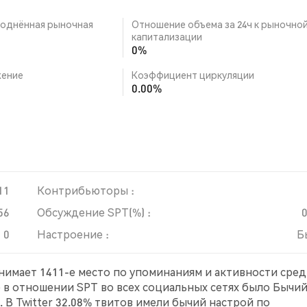
однённая рыночная
Отношение объема за 24ч к рыночно
капитализации
0%
ение
Коэффициент циркуляции
0.00%
11
Контрибьюторы :
56
Обсуждение SPT(%) :
0
Настроение :
Б
анимает 1411-е место по упоминаниям и активности сре
е в отношении SPT во всех социальных сетях было Бычий
 В Twitter 32.08% твитов имели бычий настрой по