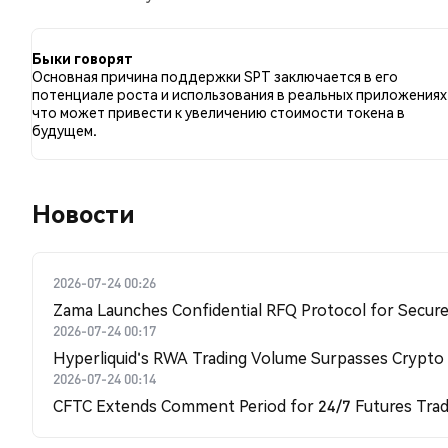
сравнению с 0.00% твитов с медвежьим настроем п
SPT. Эти данные основаны на 53 твитах.
Быки говорят
Основная причина поддержки SPT заключается в его
потенциале роста и использования в реальных приложениях
что может привести к увеличению стоимости токена в
будущем.
Новости
2026-07-24 00:26
Zama Launches Confidential RFQ Protocol for Secure 
2026-07-24 00:17
Hyperliquid's RWA Trading Volume Surpasses Crypto
2026-07-24 00:14
CFTC Extends Comment Period for 24/7 Futures Trad