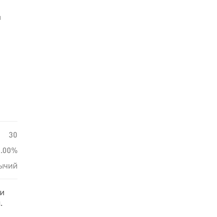
й
30
0.00%
ычий
ди
.