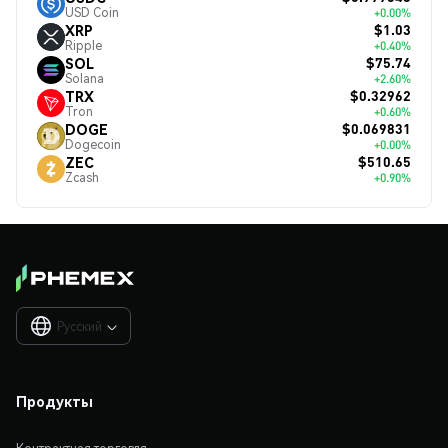
USD Coin
+0.00%
$1.03
XRP
Ripple
+0.40%
$75.74
SOL
Solana
+2.60%
$0.32962
TRX
Tron
+0.60%
$0.069831
DOGE
Dogecoin
+0.00%
$510.65
ZEC
Zcash
+0.90%
Русский

Продукты