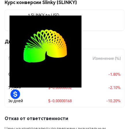
Курс конверсии Slinky (SLINKY)
1 SLINKY to USD
$0.00001479
Движения цены Slinky (SLINKY)
Изменение
Период
Изменение (%)
суммы
Сегодня
$-0.00000027
-1.80%
7 дней
$-0.00000032
-2.10%
30 дней
$-0.00000168
-10.20%
Отказ от ответственности
Цены на криптовалюту подвержены значительным