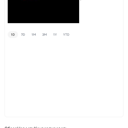
1D
7D
1M
3M
1Y
YTD