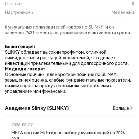
Статьи :
0
Настроение :
Медвежий
0 уникальных пользователей говорят о SLINKY, и он
занимает 7431-е место по упоминаниям и активности среди
собранных постов. За последние 24 часа настроение в
отношении SLINKY во всех социальных сетях было
Быки говорят
Медвежий. Всего было опубликовано 0 новостных статей о
SLINKY обладает высоким профитом, отличной
SLINKY. В Twitter NaN% твитов имели бычий настрой по
ликвидностью и растущей экосистемой, что делает
сравнению с NaN% твитов с медвежьим настроем по SLINKY.
инвестиции привлекательными для долгосрочного роста.
NaN% твитов были нейтральными по отношению к SLINKY.
Медведи говорят
Эти данные основаны на 0 твитах.
Основные причины для короткой позиции по SLINKY:
завышенная оценка, слабые фундаментальные показатели,
низкий спрос на продукт и возможные проблемы с
управлением или финансами.
Академия Slinky (SLINKY)
Больше
2026-08-07
META против MU: гид по выбору лучших акций на 2026
год