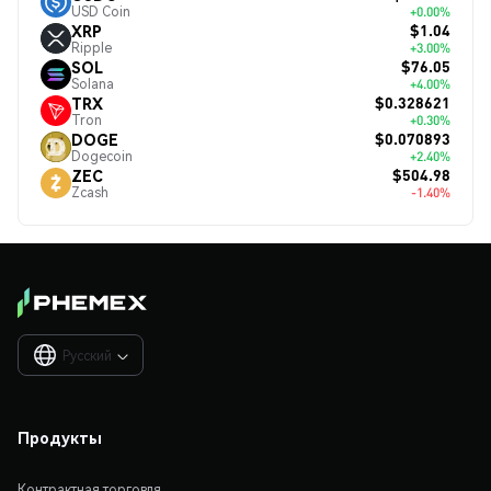
USD Coin
+0.00%
$1.04
XRP
Ripple
+3.00%
$76.05
SOL
Solana
+4.00%
$0.328621
TRX
Tron
+0.30%
$0.070893
DOGE
Dogecoin
+2.40%
$504.98
ZEC
Zcash
-1.40%
Русский

Продукты
Контрактная торговля