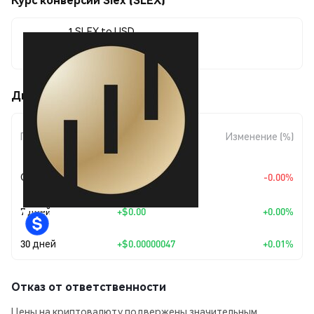
1 SLEX to USD
$0.00670112
Движения цены Slex (SLEX)
Изменение
Период
Изменение (%)
суммы
+
$0.0
7371
Сегодня
-0.00%
7
7 дней
+
$0.00
+0.00%
30 дней
+
$0.00000047
+0.01%
Отказ от ответственности
Цены на криптовалюту подвержены значительным