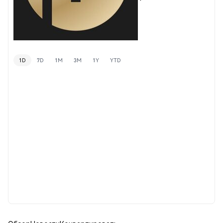
1D
7D
1M
3M
1Y
YTD