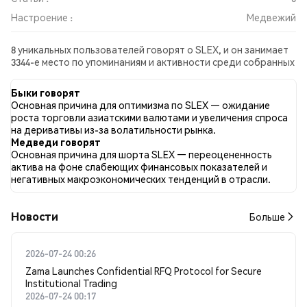
Настроение :
Медвежий
8 уникальных пользователей говорят о SLEX, и он занимает
3344-е место по упоминаниям и активности среди собранных
постов. За последние 24 часа настроение в отношении SLEX
во всех социальных сетях было Медвежий. Всего было
Быки говорят
опубликовано 0 новостных статей о SLEX. В Twitter 0.00%
Основная причина для оптимизма по SLEX — ожидание
твитов имели бычий настрой по сравнению с 87.50% твитов с
роста торговли азиатскими валютами и увеличения спроса
медвежьим настроем по SLEX. 12.50% твитов были
на деривативы из-за волатильности рынка.
нейтральными по отношению к SLEX. Эти данные основаны
Медведи говорят
на 8 твитах.
Основная причина для шорта SLEX — переоцененность
актива на фоне слабеющих финансовых показателей и
негативных макроэкономических тенденций в отрасли.
Новости
Больше
2026-07-24 00:26
Zama Launches Confidential RFQ Protocol for Secure
Institutional Trading
2026-07-24 00:17