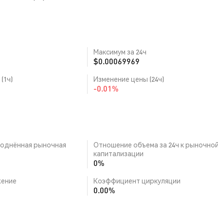
Максимум за 24ч
$0.00069969
(1ч)
Изменение цены (24ч)
-0.01%
однённая рыночная
Отношение объема за 24ч к рыночно
капитализации
0%
ение
Коэффициент циркуляции
0.00%