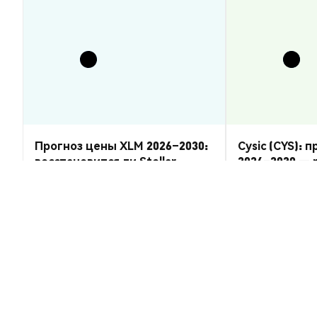
Прогноз цены XLM 2026–2030:
Cysic (CYS): 
восстановится ли Stellar
2026–2030 — 
Lumens?
Аналитика Рынка
Аналитика Рынка
2026-08-07
|
5-10м
Курс конверсии SKPANAX (SKX)
1 SKX to U