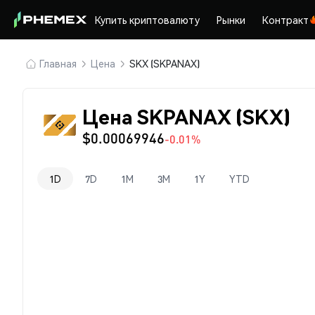
Купить криптовалюту
Рынки
Контракт
Главная
Цена
SKX (SKPANAX)
Цена SKPANAX (SKX)
$0.00069946
-0.01%
1D
7D
1M
3M
1Y
YTD