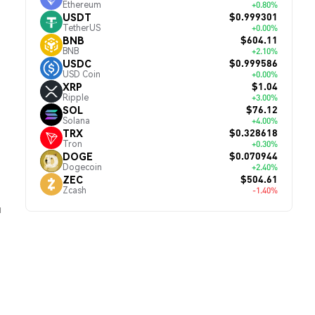
Ethereum
+0.80%
$0.999301
USDT
TetherUS
+0.00%
$604.11
BNB
BNB
+2.10%
$0.999586
USDC
USD Coin
+0.00%
$1.04
XRP
Ripple
+3.00%
$76.12
SOL
Solana
+4.00%
$0.328618
TRX
Tron
+0.30%
$0.070944
DOGE
Dogecoin
+2.40%
$504.61
ZEC
Zcash
-1.40%
й