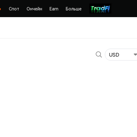
Спот
Ончейн
Earn
Больше
USD