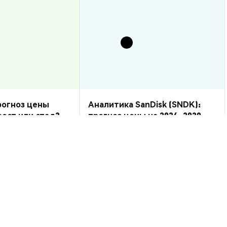
прогноз цены
Аналитика SanDisk (SNDK):
рост или спад?
прогноз цены на 2026–2030,
стоит ли купить?
Аналитика Рынка
2026-08-07
|
10-15м
2026-08-06
|
5-10м
SD
$0.00069946