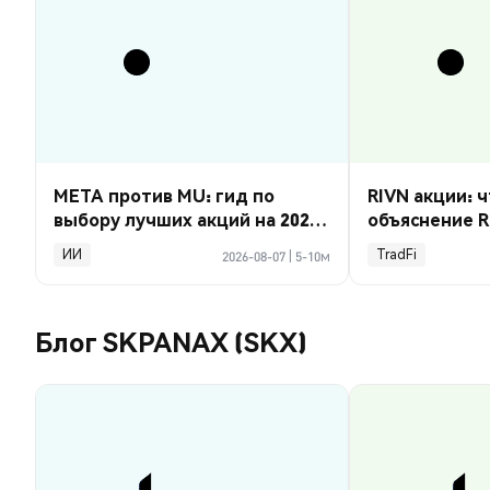
META против MU: гид по
RIVN акции: ч
выбору лучших акций на 2026
объяснение R
год
ИИ
TradFi
2026-08-07
|
5-10м
Блог SKPANAX (SKX)