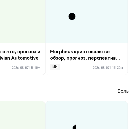
то это, прогноз и
Morpheus криптовалюта:
ivian Automotive
обзор, прогноз, перспективы
2026
ИИ
2026-08-07
|
5-10м
2026-08-07
|
15-20м
Боль