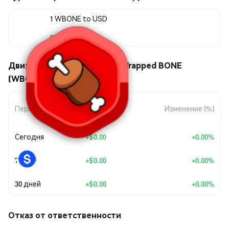
1 WBONE to USD
$0.233004
Движения цены Shibarium Wrapped BONE
(WBONE)
Изменение
Период
Изменение (%)
суммы
Сегодня
+
$0.00
+0.00%
7 дней
+
$0.00
+0.00%
30 дней
+
$0.00
+0.00%
Отказ от ответственности