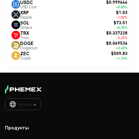
$0.999644
USDC
USD Coin
+0.00%
$1.03
XRP
Ripple
-1.00%
$73.51
SOL
Solana
+0.30%
$0.327228
TRX
Tron
-0.20%
$0.069536
DOGE
Dogecoin
+0.60%
$509.83
ZEC
Zcash
+1.10%
Русский

Продукты