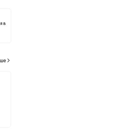
я в
ше