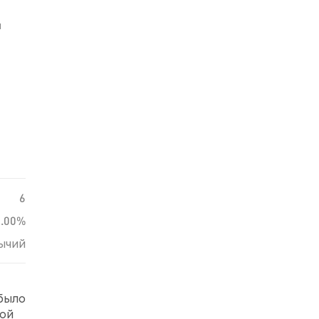
й
6
0.00%
ычий
 было
рой