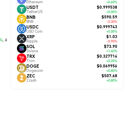
Ethereum
+0.60%
$0.999538
USDT
TetherUS
+0.00%
$590.59
BNB
BNB
-0.30%
$0.999743
USDC
USD Coin
+0.00%
$1.03
XRP
%
, а
Ripple
-0.90%
$73.90
SOL
Solana
+1.40%
$0.327714
TRX
Tron
+0.20%
$0.069956
DOGE
Dogecoin
+0.80%
$507.68
ZEC
Zcash
+0.80%