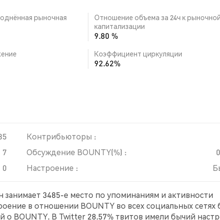
однённая рыночная
Отношение объема за 24ч к рыночно
капитализации
9.80 %
ение
Коэффициент циркуляции
92.62%
85
Контрибьюторы :
7
Обсуждение BOUNTY(%) :
0
Настроение :
Б
н занимает 3485-е место по упоминаниям и активности
троение в отношении BOUNTY во всех социальных сетях
й о BOUNTY. В Twitter 28.57% твитов имели бычий наст