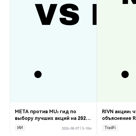
META против MU: гид по
RIVN акции: ч
выбору лучших акций на 2026
объяснение R
год
ИИ
TradFi
2026-08-07
|
5-10м