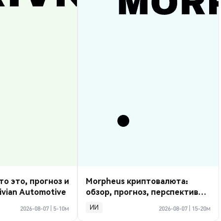
то это, прогноз и
Morpheus криптовалюта:
ivian Automotive
обзор, прогноз, перспективы
2026
ИИ
2026-08-07
|
5-10м
2026-08-07
|
15-20м