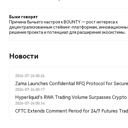
по сравнению с 28.57% твитов с медвежьим настро
отношению к BOUNTY. Эти данные основаны на 7 тв
Быки говорят
Причина бычьего настроя к BOUNTY — рост интереса к
децентрализованным стейкинг-платформам, инновационны
решения проекта и потенциал для расширения экосистемы.
Новости
2026-07-24 00:26
Zama Launches Confidential RFQ Protocol for Secure 
2026-07-24 00:17
Hyperliquid's RWA Trading Volume Surpasses Crypto
2026-07-24 00:14
CFTC Extends Comment Period for 24/7 Futures Trad