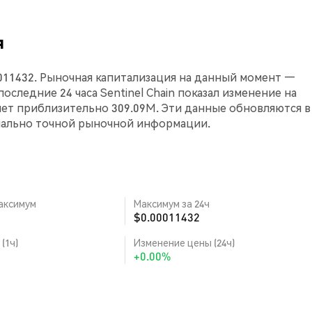
я
00011432. Рыночная капитализация на данный момент —
а последние 24 часа Sentinel Chain показал изменение на
яет приблизительно 309.09M. Эти данные обновляются в
мально точной рыночной информации.
аксимум
Максимум за 24ч
$0.00011432
(1ч)
Изменение цены (24ч)
+0.00%