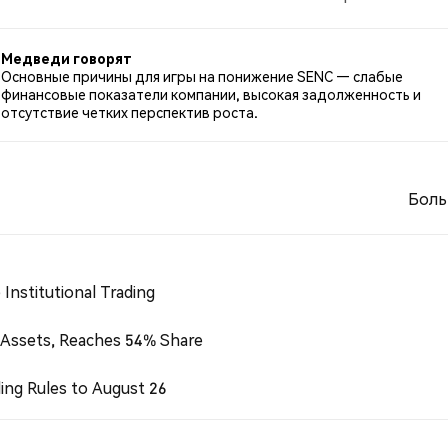
 по SENC. 0.00% твитов были нейтральными по отношен
Медведи говорят
Основные причины для игры на понижение SENC — слабые
финансовые показатели компании, высокая задолженность и
отсутствие четких перспектив роста.
Боль
Institutional Trading
 Assets, Reaches 54% Share
ing Rules to August 26