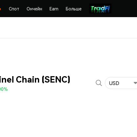
Спот
Ончейн
Earn
Больше
nel Chain (SENC)
USD
00%