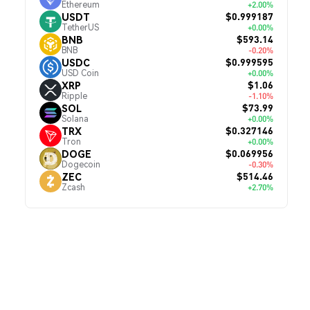
Ethereum
+2.00%
$0.999187
USDT
TetherUS
+0.00%
$593.14
BNB
BNB
-0.20%
$0.999595
USDC
USD Coin
+0.00%
$1.06
XRP
Ripple
-1.10%
$73.99
SOL
Solana
+0.00%
$0.327146
TRX
Tron
+0.00%
$0.069956
DOGE
Dogecoin
-0.30%
$514.46
ZEC
Zcash
+2.70%