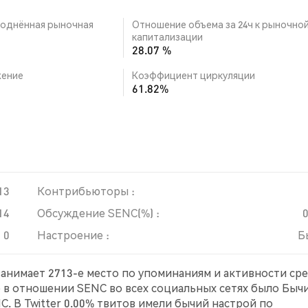
однённая рыночная
Отношение объема за 24ч к рыночно
капитализации
28.07 %
ение
Коэффициент циркуляции
61.82%
13
Контрибьюторы :
14
Обсуждение SENC(%) :
0
Настроение :
Б
 занимает 2713-е место по упоминаниям и активности ср
е в отношении SENC во всех социальных сетях было Бычи
. В Twitter 0.00% твитов имели бычий настрой по