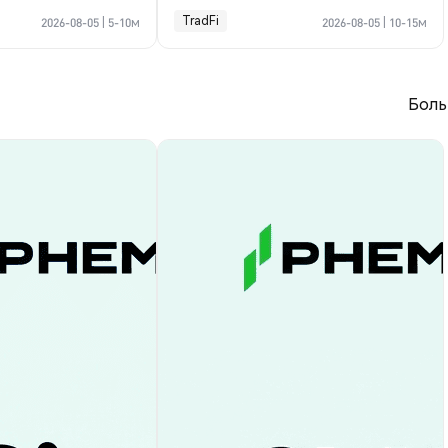
пании?
TradFi
2026-08-05
|
5-10м
2026-08-05
|
10-15м
Боль