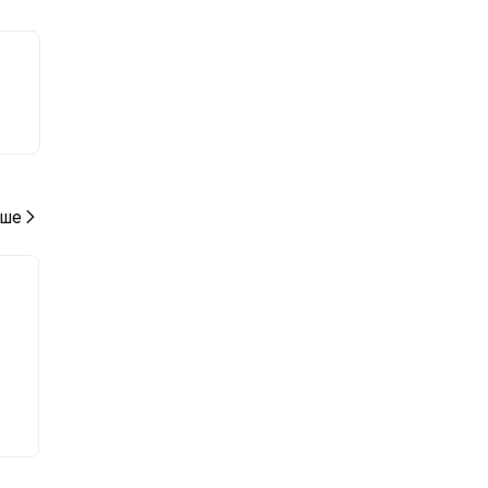
ию к
ше