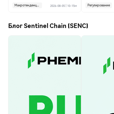
финансы ком
Макротенденции
Регулирование
2026-08-05
|
10-15м
Блог Sentinel Chain (SENC)