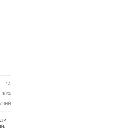
й
14
0.00%
ычий
еди
й.