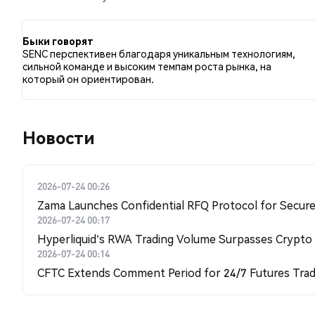
сравнению с 100.00% твитов с медвежьим настроем
SENC. Эти данные основаны на 3 твитах.
Быки говорят
SENC перспективен благодаря уникальным технологиям,
сильной команде и высоким темпам роста рынка, на
который он ориентирован.
Новости
2026-07-24 00:26
Zama Launches Confidential RFQ Protocol for Secure 
2026-07-24 00:17
Hyperliquid's RWA Trading Volume Surpasses Crypto
2026-07-24 00:14
CFTC Extends Comment Period for 24/7 Futures Trad