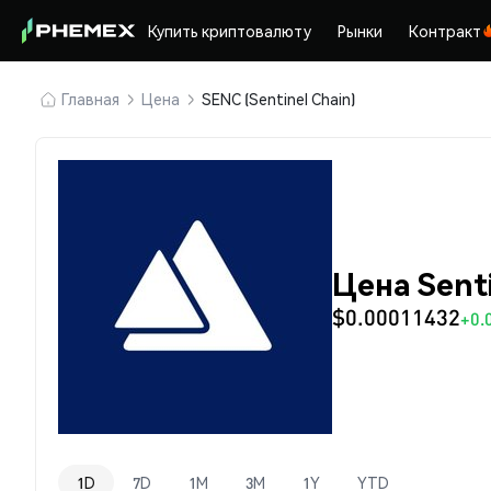
Купить криптовалюту
Рынки
Контракт
Главная
Цена
SENC (Sentinel Chain)
Цена Senti
$0.00011432
+0.
1D
7D
1M
3M
1Y
YTD