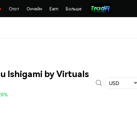
Спот
Ончейн
Earn
Больше
 Ishigami by Virtuals
USD
20%