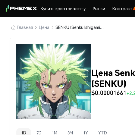
Купить криптовалюту
Рынки
Контракт
Главная
Цена
SENKU (Senku Ishigami by Virtuals)
Цена Senku
(SENKU)
$0.00001661
+2.
1D
7D
1M
3M
1Y
YTD