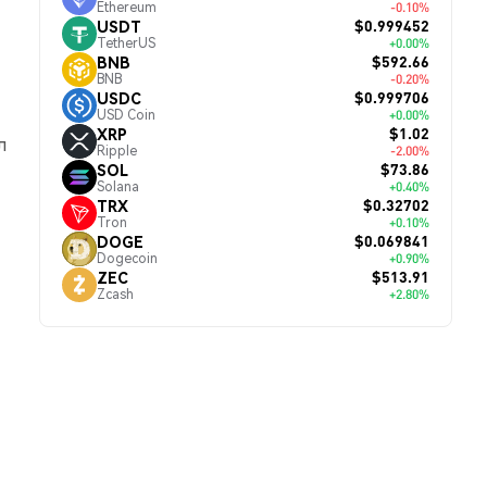
Ethereum
-0.10%
$0.999452
USDT
TetherUS
+0.00%
$592.66
BNB
BNB
-0.20%
$0.999706
USDC
USD Coin
+0.00%
$1.02
XRP
л
Ripple
-2.00%
$73.86
SOL
Solana
+0.40%
$0.32702
TRX
Tron
+0.10%
$0.069841
DOGE
Dogecoin
+0.90%
$513.91
ZEC
Zcash
+2.80%