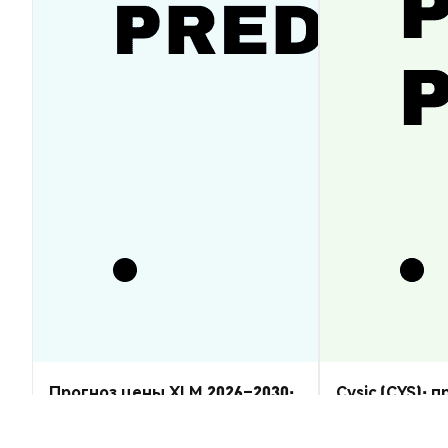
Прогноз цены XLM 2026–2030:
Cysic (CYS): 
восстановится ли Stellar
2026–2030 — 
Lumens?
Аналитика Рынка
Аналитика Рынка
2026-08-07
|
5-10м