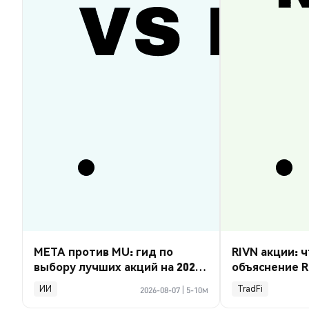
META против MU: гид по
RIVN акции: ч
выбору лучших акций на 2026
объяснение R
год
ИИ
TradFi
2026-08-07
|
5-10м