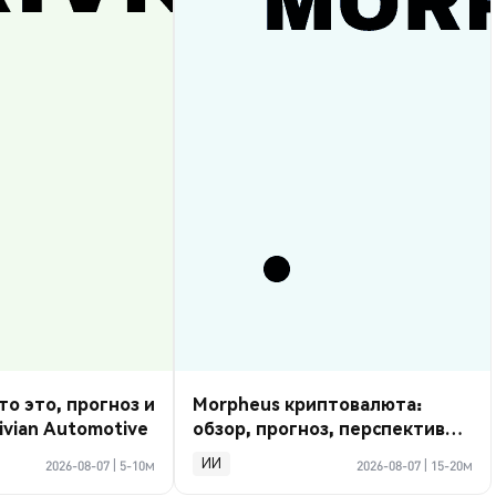
то это, прогноз и
Morpheus криптовалюта:
ivian Automotive
обзор, прогноз, перспективы
2026
ИИ
2026-08-07
|
5-10м
2026-08-07
|
15-20м