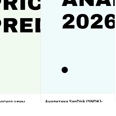
прогноз цены
Аналитика SanDisk (SNDK):
рост или спад?
прогноз цены на 2026–2030,
стоит ли купить?
Аналитика Рынка
2026-08-07
|
10-15м
2026-08-06
|
5-10м