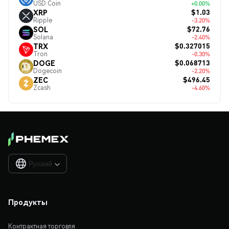
USD Coin
+0.00%
$1.03
XRP
Ripple
-3.20%
$72.76
SOL
Solana
-2.40%
$0.327015
TRX
Tron
-0.30%
$0.068713
DOGE
Dogecoin
-2.20%
$496.45
ZEC
Zcash
-4.60%
Русский

Продукты
Контрактная торговля