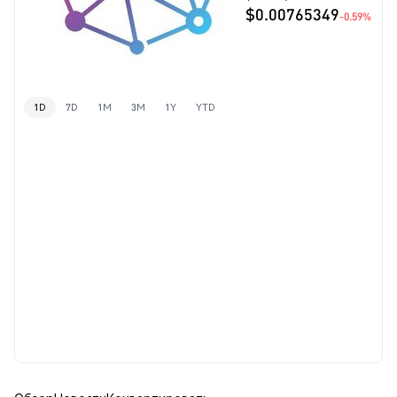
$0.00765349
-0.59%
1D
7D
1M
3M
1Y
YTD