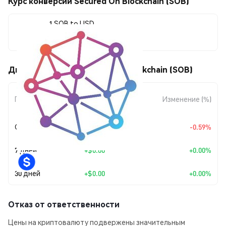
Курс конверсии Secured On Blockchain (SOB)
1 SOB to USD
$0.00765349
Движения цены Secured On Blockchain (SOB)
Изменение
Период
Изменение (%)
суммы
Сегодня
$-0.00004553
-0.59%
7 дней
+
$0.00
+0.00%
30 дней
+
$0.00
+0.00%
Отказ от ответственности
Цены на криптовалюту подвержены значительным