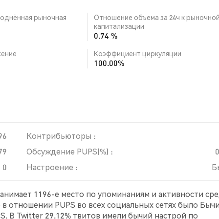
однённая рыночная
Отношение объема за 24ч к рыночно
капитализации
0.74 %
ение
Коэффициент циркуляции
100.00%
96
Контрибьюторы :
79
Обсуждение PUPS(%) :
0
Настроение :
Б
 занимает 1196-е место по упоминаниям и активности ср
е в отношении PUPS во всех социальных сетях было Бычи
. В Twitter 29.12% твитов имели бычий настрой по