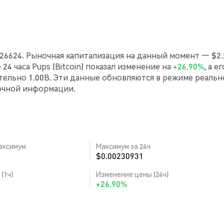
я
00226624. Рыночная капитализация на данный момент — $2
 24 часа Pups (Bitcoin) показал изменение на
+26.90%
, а ег
ельно 1.00B. Эти данные обновляются в режиме реальн
очной информации.
аксимум
Максимум за 24ч
$0.00230931
(1ч)
Изменение цены (24ч)
+26.90%