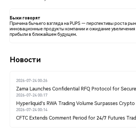
сравнению с 9.48% твитов с медвежьим настроем п
PUPS. Эти данные основаны на 443 твитах.
Быки говорят
Причина бычьего взгляда на PUPS — перспективы роста рын
инновационные продукты компании и ожидание увеличения
прибыли в ближайшем будущем.
Новости
2026-07-24 00:26
Zama Launches Confidential RFQ Protocol for Secure 
2026-07-24 00:17
Hyperliquid's RWA Trading Volume Surpasses Crypto
2026-07-24 00:14
CFTC Extends Comment Period for 24/7 Futures Trad