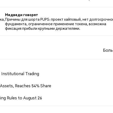
о PUPS. 61.40% твитов были нейтральными по отношени
Медведи говорят
ка,
Причины для шорта PUPS: проект хайповый, нет долгосрочно
фундамента, ограниченное применение токена, возможна
фиксация прибыли крупными держателями.
Боль
Institutional Trading
 Assets, Reaches 54% Share
ing Rules to August 26