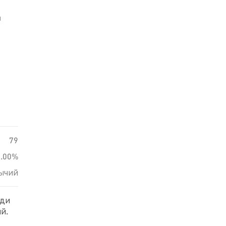
й
79
0.00%
ычий
еди
й.