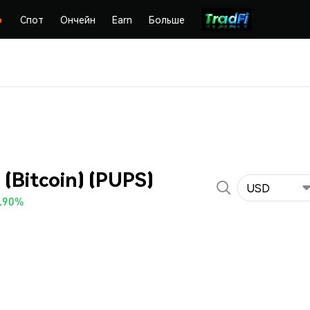
Спот
Ончейн
Earn
Больше
(Bitcoin) (PUPS)
USD
.90%