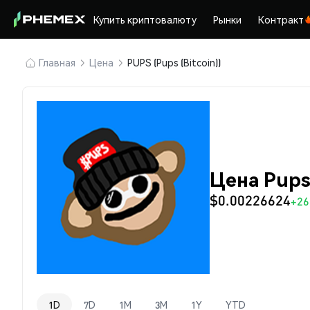
Купить криптовалюту
Рынки
Контракт
Главная
Цена
PUPS (Pups (Bitcoin))
Цена Pups 
$0.00226624
+26
1D
7D
1M
3M
1Y
YTD