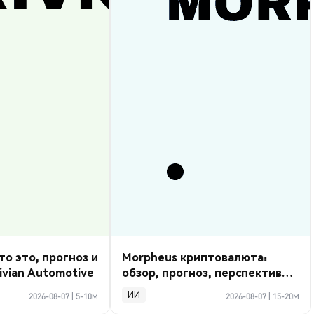
то это, прогноз и
Morpheus криптовалюта:
ivian Automotive
обзор, прогноз, перспективы
2026
ИИ
2026-08-07
|
5-10м
2026-08-07
|
15-20м