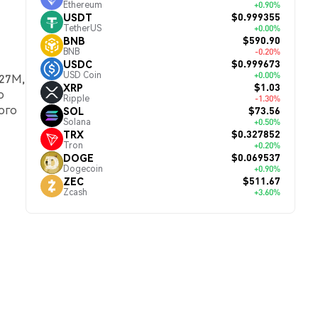
Ethereum
+0.90%
$0.999355
USDT
TetherUS
+0.00%
$590.90
BNB
BNB
-0.20%
$0.999673
USDC
USD Coin
+0.00%
.27M,
$1.03
XRP
о
Ripple
-1.30%
ого
$73.56
SOL
Solana
+0.50%
$0.327852
TRX
Tron
+0.20%
$0.069537
DOGE
Dogecoin
+0.90%
$511.67
ZEC
Zcash
+3.60%