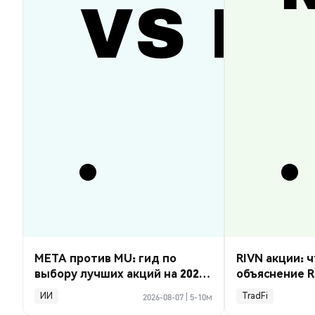
META против MU: гид по
RIVN акции: ч
выбору лучших акций на 2026
объяснение R
год
ИИ
TradFi
2026-08-07
|
5-10м