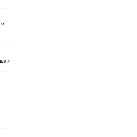
ю к
го
ше