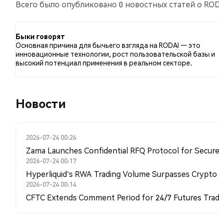
Всего было опубликовано 0 новостных статей о RODA
сравнению с 0.00% твитов с медвежьим настроем п
RODAI. Эти данные основаны на 1 твитах.
Быки говорят
Основная причина для бычьего взгляда на RODAI — это
инновационные технологии, рост пользовательской базы и
высокий потенциал применения в реальном секторе.
Новости
2026-07-24 00:26
Zama Launches Confidential RFQ Protocol for Secure 
2026-07-24 00:17
Hyperliquid's RWA Trading Volume Surpasses Crypto
2026-07-24 00:14
CFTC Extends Comment Period for 24/7 Futures Trad