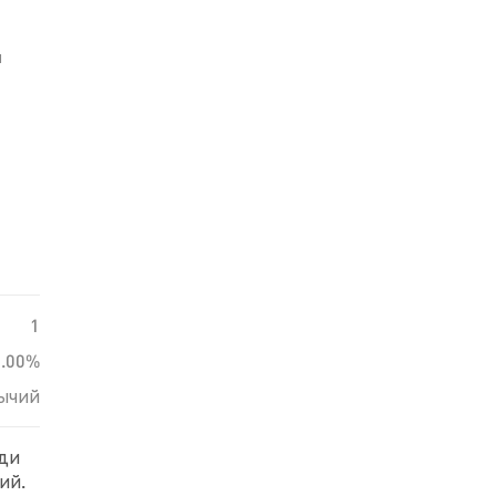
й
1
0.00%
ычий
еди
ий.