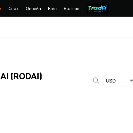
Спот
Ончейн
Earn
Больше
AI (RODAI)
USD