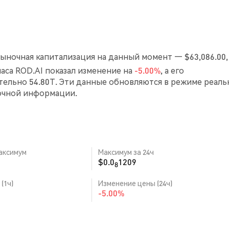
Рыночная капитализация на данный момент — $63,086.00,
 часа ROD.AI показал изменение на
-5.00%
, а его
ельно 54.80T. Эти данные обновляются в режиме реаль
очной информации.
аксимум
Максимум за 24ч
$0.0
1209
8
(1ч)
Изменение цены (24ч)
-5.00%