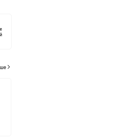
ю к
е
й
ше