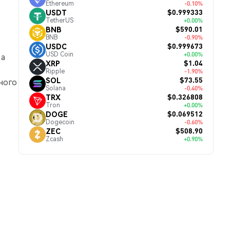
Ethereum
-0.10%
$0.999333
USDT
TetherUS
+0.00%
$590.01
BNB
BNB
-0.90%
$0.999673
USDC
USD Coin
+0.00%
 а
$1.04
XRP
Ripple
-1.90%
$73.55
SOL
ного
Solana
-0.40%
$0.326808
TRX
Tron
+0.00%
$0.069512
DOGE
Dogecoin
-0.60%
$508.90
ZEC
Zcash
+0.90%