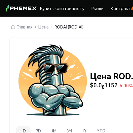
Купить криптовалюту
Рынки
Контракт
Главная
Цена
RODAI (ROD.AI)
Цена ROD.
$0.0
1152
-5.00%
8
1D
7D
1M
3M
1Y
YTD