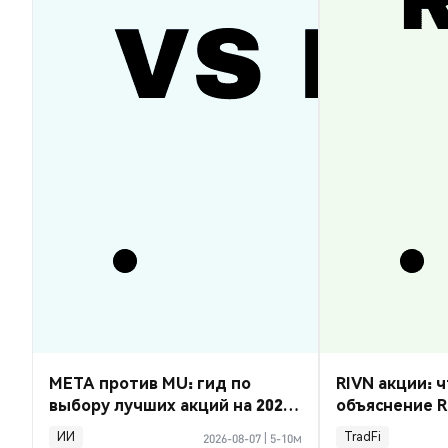
META против MU: гид по
RIVN акции: ч
выбору лучших акций на 2026
объяснение R
год
ИИ
TradFi
2026-08-07
|
5-10м