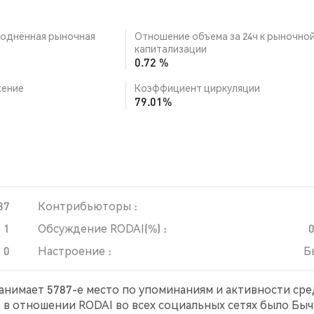
однённая рыночная
Отношение объема за 24ч к рыночно
капитализации
0.72 %
ение
Коэффициент циркуляции
79.01%
87
Контрибьюторы :
1
Обсуждение RODAI(%) :
0
Настроение :
Б
занимает 5787-е место по упоминаниям и активности ср
е в отношении RODAI во всех социальных сетях было Быч