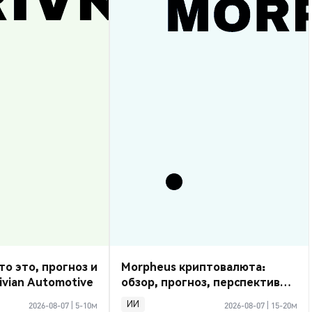
то это, прогноз и
Morpheus криптовалюта:
ivian Automotive
обзор, прогноз, перспективы
2026
ИИ
2026-08-07
|
5-10м
2026-08-07
|
15-20м