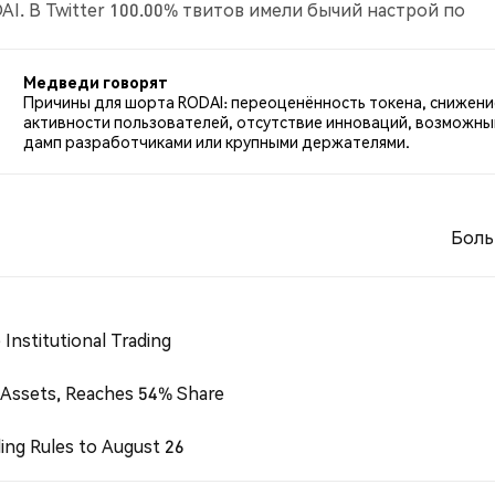
I. В Twitter 100.00% твитов имели бычий настрой по
о RODAI. 0.00% твитов были нейтральными по отношени
Медведи говорят
Причины для шорта RODAI: переоценённость токена, снижени
активности пользователей, отсутствие инноваций, возможны
дамп разработчиками или крупными держателями.
Боль
Institutional Trading
 Assets, Reaches 54% Share
ing Rules to August 26