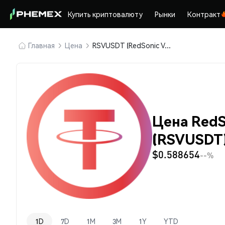
Купить криптовалюту
Рынки
Контракт
Главная
Цена
RSVUSDT (RedSonic Vault Tether USD)
Цена RedS
(RSVUSDT
$0.588654
--%
1D
7D
1M
3M
1Y
YTD