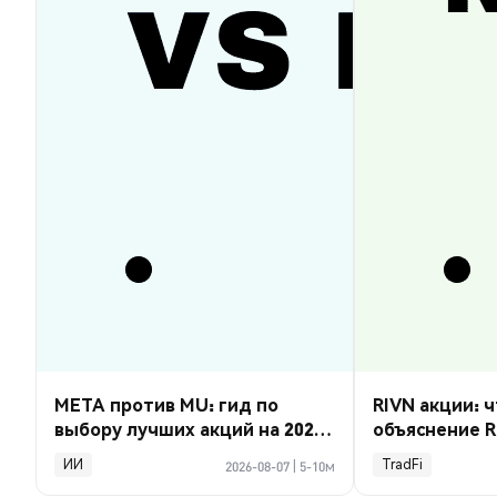
META против MU: гид по
RIVN акции: ч
выбору лучших акций на 2026
объяснение R
год
ИИ
TradFi
2026-08-07
|
5-10м