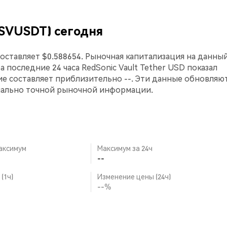
RSVUSDT) сегодня
составляет $0.588654. Рыночная капитализация на данны
За последние 24 часа RedSonic Vault Tether USD показал
е составляет приблизительно --. Эти данные обновляют
мально точной рыночной информации.
аксимум
Максимум за 24ч
--
(1ч)
Изменение цены (24ч)
--%