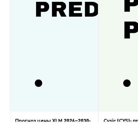
Прогноз цены XLM 2026–2030:
Cysic (CYS): 
восстановится ли Stellar
2026–2030 — 
Lumens?
Аналитика Рынка
Аналитика Рынка
2026-08-07
|
5-10м