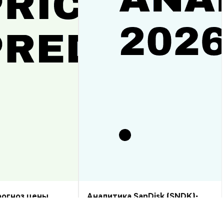
прогноз цены
Аналитика SanDisk (SNDK):
рост или спад?
прогноз цены на 2026–2030,
стоит ли купить?
Аналитика Рынка
2026-08-07
|
10-15м
2026-08-06
|
5-10м