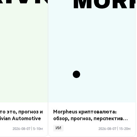
то это, прогноз и
Morpheus криптовалюта:
ivian Automotive
обзор, прогноз, перспективы
2026
ИИ
2026-08-07
|
5-10м
2026-08-07
|
15-20м