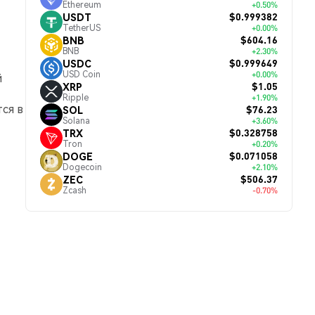
Ethereum
+0.50%
$0.999382
USDT
TetherUS
+0.00%
$604.16
BNB
BNB
+2.30%
$0.999649
USDC
USD Coin
+0.00%
й
$1.05
XRP
Ripple
+1.90%
ся в
$76.23
SOL
Solana
+3.60%
$0.328758
TRX
Tron
+0.20%
$0.071058
DOGE
Dogecoin
+2.10%
$506.37
ZEC
Zcash
-0.70%