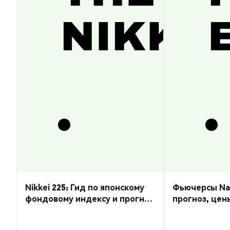
Nikkei 225: Гид по японскому
Фьючерсы Nas
фондовому индексу и прогноз
прогноз, цен
курса
торговать