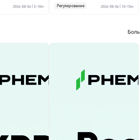
криптосделке по Ормузу
Регулирование
2026-08-06
|
5-10м
2026-08-06
|
10-15м
Боль