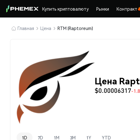
Купить криптовалюту
Рынки
Контракт
Главная
Цена
RTM (Raptoreum)
Цена Rapt
$0.00006317
-1.
1D
7D
1M
3M
1Y
YTD