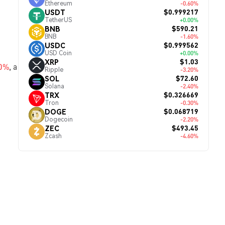
Ethereum
-0.60%
$0.999217
USDT
TetherUS
+0.00%
$590.21
BNB
BNB
-1.60%
$0.999562
USDC
USD Coin
+0.00%
$1.03
XRP
80%
, а
Ripple
-3.20%
$72.60
SOL
Solana
-2.40%
$0.326669
TRX
Tron
-0.30%
$0.068719
DOGE
Dogecoin
-2.20%
$493.45
ZEC
Zcash
-4.60%