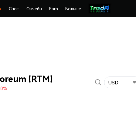
Спот
Ончейн
Earn
Больше
oreum (RTM)
USD
80%