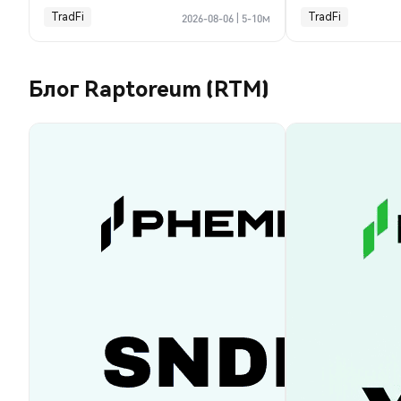
TradFi
TradFi
2026-08-06
|
5-10м
Блог Raptoreum (RTM)