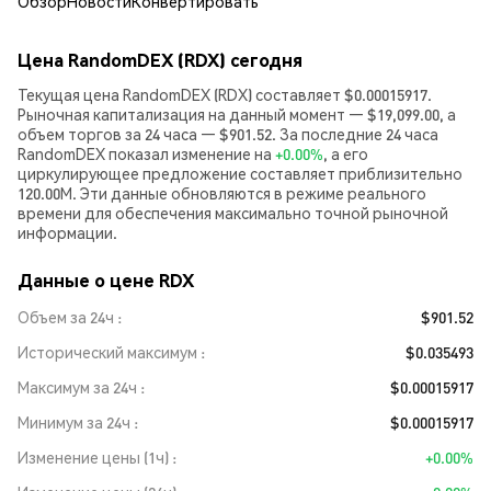
Обзор
Новости
Конвертировать
Цена RandomDEX (RDX) сегодня
Текущая цена RandomDEX (RDX) составляет $0.00015917.
Рыночная капитализация на данный момент — $19,099.00, а
объем торгов за 24 часа — $901.52. За последние 24 часа
RandomDEX показал изменение на
+0.00%
, а его
циркулирующее предложение составляет приблизительно
120.00M. Эти данные обновляются в режиме реального
времени для обеспечения максимально точной рыночной
информации.
Данные о цене RDX
Объем за 24ч
$901.52
Исторический максимум
$0.035493
Максимум за 24ч
$0.00015917
Минимум за 24ч
$0.00015917
Изменение цены (1ч)
+0.00%