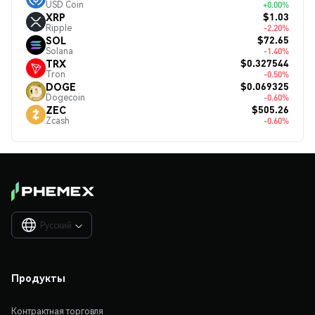
USD Coin
+0.00%
$1.03
XRP
Ripple
-2.20%
$72.65
SOL
Solana
-1.40%
$0.327544
TRX
Tron
-0.50%
$0.069325
DOGE
Dogecoin
-0.60%
$505.26
ZEC
Zcash
-0.60%
Русский

Продукты
Контрактная торговля