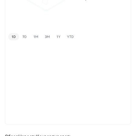
1D
7D
1M
3M
1Y
YTD