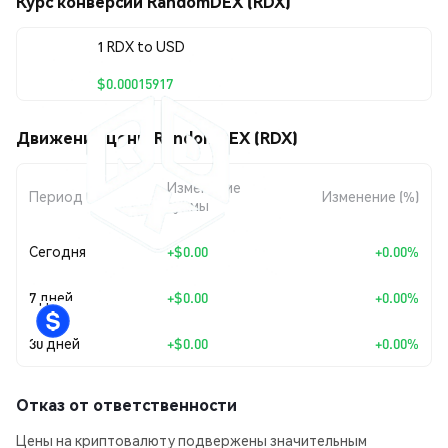
Курс конверсии RandomDEX (RDX)
1 RDX to USD
$0.00015917
Движения цены RandomDEX (RDX)
Изменение
Период
Изменение (%)
суммы
Сегодня
+
$0.00
+0.00%
7 дней
+
$0.00
+0.00%
30 дней
+
$0.00
+0.00%
Отказ от ответственности
Цены на криптовалюту подвержены значительным