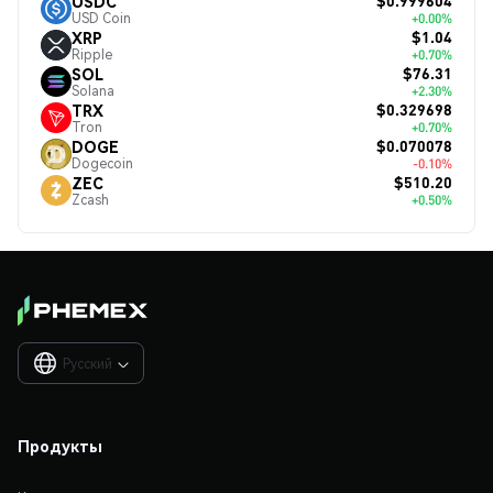
$0.999604
USDC
USD Coin
+0.00%
$1.04
XRP
Ripple
+0.70%
$76.31
SOL
Solana
+2.30%
$0.329698
TRX
Tron
+0.70%
$0.070078
DOGE
Dogecoin
-0.10%
$510.20
ZEC
Zcash
+0.50%
Русский

Продукты