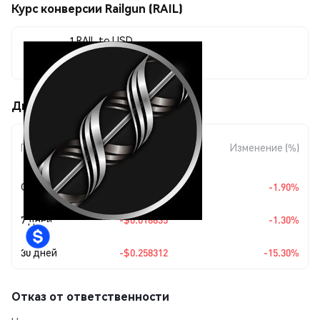
Курс конверсии Railgun (RAIL)
1 RAIL to USD
$1.43
Движения цены Railgun (RAIL)
Изменение
Период
Изменение (%)
суммы
Сегодня
-$0.027696
-1.90%
7 дней
-$0.018835
-1.30%
30 дней
-$0.258312
-15.30%
Отказ от ответственности