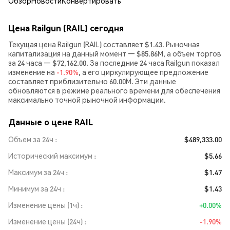
Обзор
Новости
Конвертировать
Цена Railgun (RAIL) сегодня
Текущая цена Railgun (RAIL) составляет $1.43. Рыночная
капитализация на данный момент — $85.86M, а объем торгов
за 24 часа — $72,162.00. За последние 24 часа Railgun показал
изменение на
-1.90%
, а его циркулирующее предложение
составляет приблизительно 60.00M. Эти данные
обновляются в режиме реального времени для обеспечения
максимально точной рыночной информации.
Данные о цене RAIL
Объем за 24ч
$489,333.00
Исторический максимум
$5.66
Максимум за 24ч
$1.47
Минимум за 24ч
$1.43
Изменение цены (1ч)
+0.00%
Изменение цены (24ч)
-1.90%