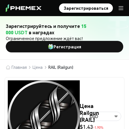
Зарегистрироваться
Зарегистрируйтесь и получите
15
000 USDT
в наградах
Ограниченное предложение ждёт вас!
Регистрация
Главная
Цена
RAIL (Railgun)
Цена
Railgun
USD
(RAIL)
$1.43
-1.90%