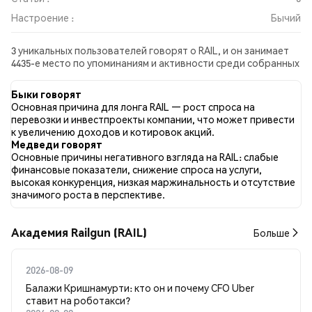
Настроение :
Бычий
3 уникальных пользователей говорят о RAIL, и он занимает
4435-е место по упоминаниям и активности среди собранных
постов. За последние 24 часа настроение в отношении RAIL
во всех социальных сетях было Бычий. Всего было
Быки говорят
опубликовано 0 новостных статей о RAIL. В Twitter 100.00%
Основная причина для лонга RAIL — рост спроса на
твитов имели бычий настрой по сравнению с 0.00% твитов с
перевозки и инвестпроекты компании, что может привести
медвежьим настроем по RAIL. 0.00% твитов были
к увеличению доходов и котировок акций.
нейтральными по отношению к RAIL. Эти данные основаны
Медведи говорят
на 3 твитах.
Основные причины негативного взгляда на RAIL: слабые
финансовые показатели, снижение спроса на услуги,
высокая конкуренция, низкая маржинальность и отсутствие
значимого роста в перспективе.
Академия Railgun (RAIL)
Больше
2026-08-09
Балажи Кришнамурти: кто он и почему CFO Uber
ставит на роботакси?