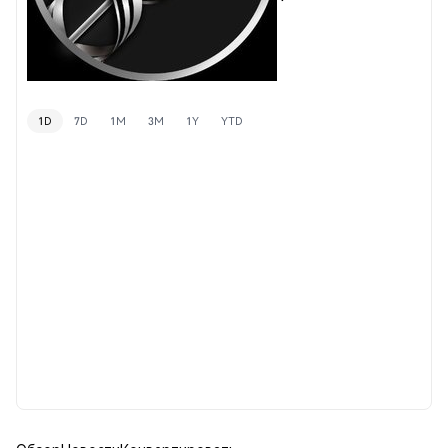
1D
7D
1M
3M
1Y
YTD