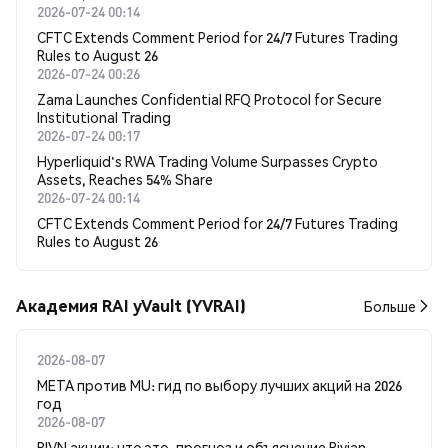
2026-07-24 00:14
CFTC Extends Comment Period for 24/7 Futures Trading
Rules to August 26
2026-07-24 00:26
Zama Launches Confidential RFQ Protocol for Secure
Institutional Trading
2026-07-24 00:17
Hyperliquid's RWA Trading Volume Surpasses Crypto
Assets, Reaches 54% Share
2026-07-24 00:14
CFTC Extends Comment Period for 24/7 Futures Trading
Rules to August 26
Академия RAI yVault (YVRAI)
Больше
2026-08-07
META против MU: гид по выбору лучших акций на 2026
год
2026-08-07
RIVN акции: что это, прогноз и объяснение Rivian