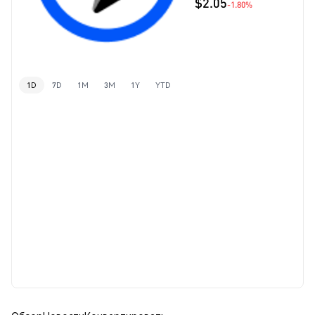
$2.05
-1.80%
1D
7D
1M
3M
1Y
YTD