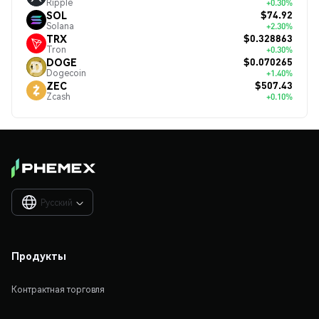
Ripple
+0.30%
$74.92
SOL
Solana
+2.30%
$0.328863
TRX
Tron
+0.30%
$0.070265
DOGE
Dogecoin
+1.40%
$507.43
ZEC
Zcash
+0.10%
Русский

Продукты
Контрактная торговля