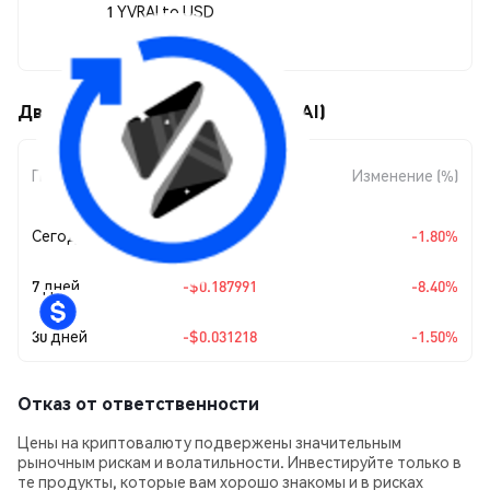
1 YVRAI to USD
$2.05
Движения цены RAI yVault (YVRAI)
Изменение
Период
Изменение (%)
суммы
Сегодня
-$0.037576
-1.80%
7 дней
-$0.187991
-8.40%
30 дней
-$0.031218
-1.50%
Отказ от ответственности
Цены на криптовалюту подвержены значительным
рыночным рискам и волатильности. Инвестируйте только в
те продукты, которые вам хорошо знакомы и в рисках