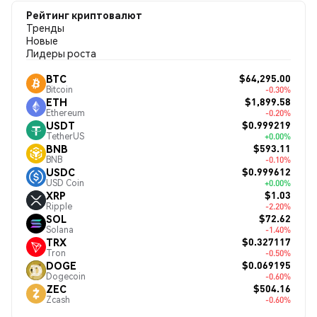
Рейтинг криптовалют
Тренды
Новые
Лидеры роста
$64,295.00
BTC
Bitcoin
-0.30%
$1,899.58
ETH
Ethereum
-0.20%
$0.999219
USDT
TetherUS
+0.00%
$593.11
BNB
BNB
-0.10%
$0.999612
USDC
USD Coin
+0.00%
$1.03
XRP
Ripple
-2.20%
$72.62
SOL
Solana
-1.40%
$0.327117
TRX
Tron
-0.50%
$0.069195
DOGE
Dogecoin
-0.60%
$504.16
ZEC
Zcash
-0.60%