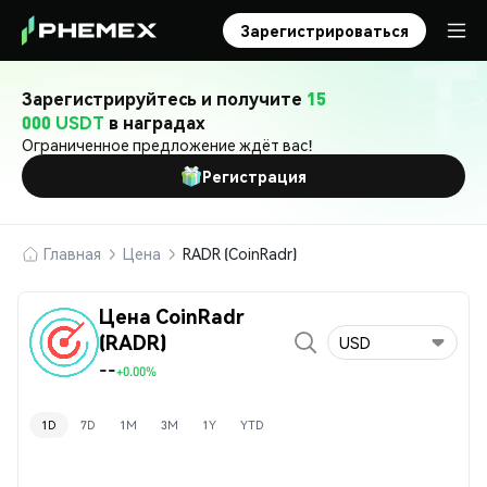
Зарегистрироваться
Зарегистрируйтесь и получите
15
000 USDT
в наградах
Ограниченное предложение ждёт вас!
Регистрация
Главная
Цена
RADR (CoinRadr)
Цена CoinRadr
(RADR)
USD
--
+0.00%
1D
7D
1M
3M
1Y
YTD