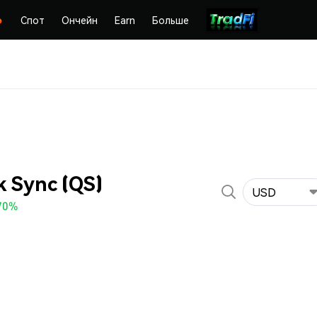
Спот
Ончейн
Earn
Больше
 Sync (QS)
USD
70%