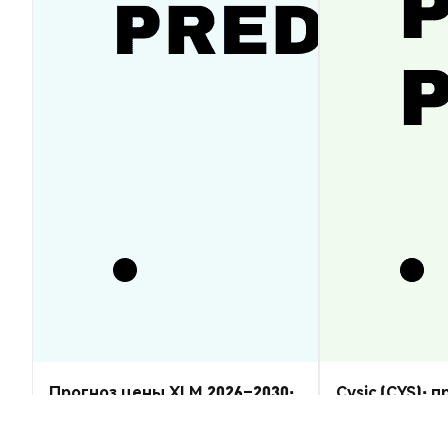
Прогноз цены XLM 2026–2030:
Cysic (CYS): 
восстановится ли Stellar
2026–2030 — 
Lumens?
Аналитика Рынка
Аналитика Рынка
2026-08-07
|
5-10м