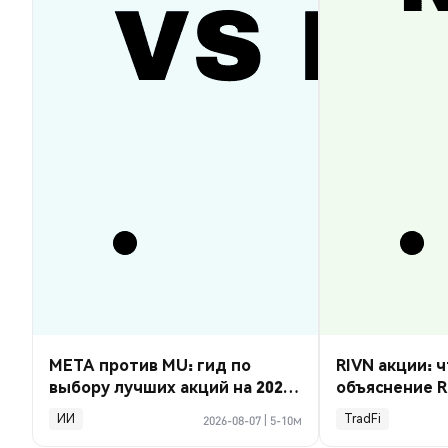
META против MU: гид по
RIVN акции: ч
выбору лучших акций на 2026
объяснение R
год
ИИ
TradFi
2026-08-07
|
5-10м