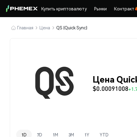
Купить криптовалюту
Рынки
Контракт
Главная
Цена
QS (Quick Sync)
Цена Quick
$0.00091008
+1.
1D
7D
1M
3M
1Y
YTD