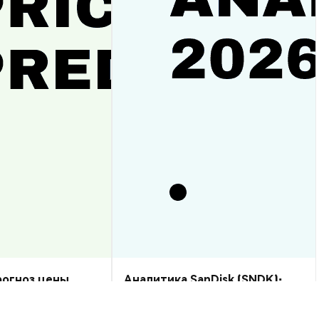
прогноз цены
Аналитика SanDisk (SNDK):
рост или спад?
прогноз цены на 2026–2030,
стоит ли купить?
Аналитика Рынка
2026-08-07
|
10-15м
2026-08-06
|
5-10м