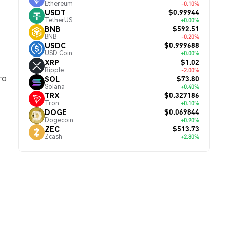
Ethereum
-0.10%
$0.99944
USDT
TetherUS
+0.00%
$592.51
BNB
BNB
-0.20%
$0.999688
USDC
USD Coin
+0.00%
$1.02
XRP
Ripple
-2.00%
го
$73.80
SOL
Solana
+0.40%
$0.327186
TRX
Tron
+0.10%
$0.069844
DOGE
Dogecoin
+0.90%
$513.73
ZEC
Zcash
+2.80%