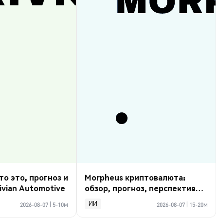
то это, прогноз и
Morpheus криптовалюта:
ivian Automotive
обзор, прогноз, перспективы
2026
ИИ
2026-08-07
|
5-10м
2026-08-07
|
15-20м