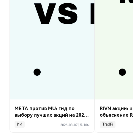
META против MU: гид по
RIVN акции: ч
выбору лучших акций на 2026
объяснение R
год
ИИ
TradFi
2026-08-07
|
5-10м