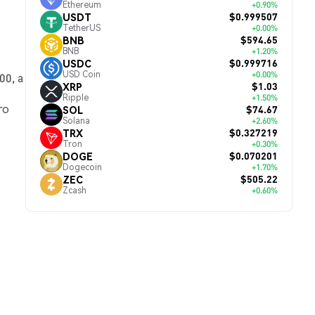
Ethereum
+0.90%
$0.999507
USDT
TetherUS
+0.00%
$594.65
BNB
BNB
+1.20%
$0.999716
USDC
USD Coin
+0.00%
0, а
$1.03
XRP
Ripple
+1.50%
го
$74.67
SOL
Solana
+2.60%
$0.327219
TRX
Tron
+0.30%
$0.070201
DOGE
Dogecoin
+1.70%
$505.22
ZEC
Zcash
+0.60%