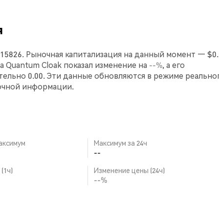
я
015826. Рыночная капитализация на данный момент — $0.0
аса Quantum Cloak показал изменение на
--%
, а его
ельно 0.00. Эти данные обновляются в режиме реально
очной информации.
аксимум
Максимум за 24ч
--
(1ч)
Изменение цены (24ч)
--%