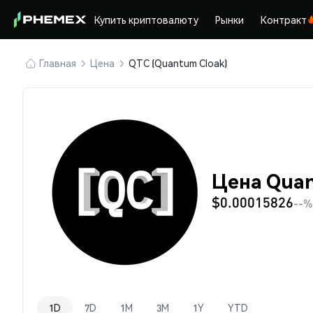
Купить криптовалюту
Рынки
Контракт
Главная
Цена
QTC (Quantum Cloak)
Цена Quan
$0.00015826
--%
1D
7D
1M
3M
1Y
YTD