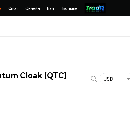
Спот
Ончейн
Earn
Больше
tum Cloak (QTC)
USD