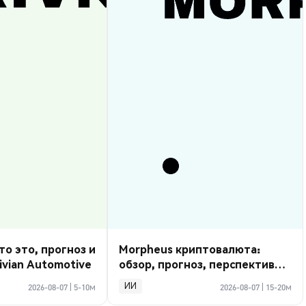
то это, прогноз и
Morpheus криптовалюта:
ivian Automotive
обзор, прогноз, перспективы
2026
ИИ
2026-08-07
|
5-10м
2026-08-07
|
15-20м