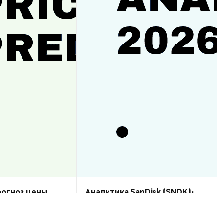
прогноз цены
Аналитика SanDisk (SNDK):
рост или спад?
прогноз цены на 2026–2030,
стоит ли купить?
Аналитика Рынка
2026-08-07
|
10-15м
2026-08-06
|
5-10м