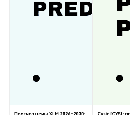
Прогноз цены XLM 2026–2030:
Cysic (CYS): 
восстановится ли Stellar
2026–2030 — 
Lumens?
Аналитика Рынка
Аналитика Рынка
2026-08-07
|
5-10м