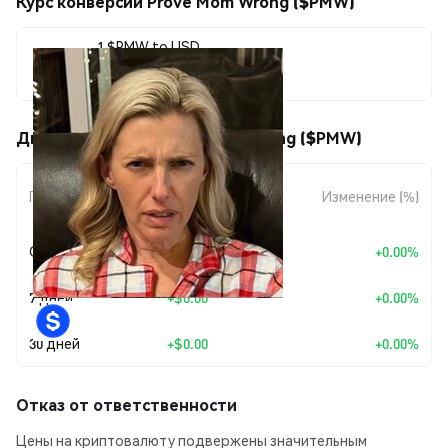
Курс конверсии Prove Mom Wrong ($PMW)
1 $PMW to USD
$0.00001026
Движения цены Prove Mom Wrong ($PMW)
Изменение
Период
Изменение (%)
суммы
Сегодня
+
$0.00
+0.00%
7 дней
+
$0.00
+0.00%
30 дней
+
$0.00
+0.00%
Отказ от ответственности
Цены на криптовалюту подвержены значительным