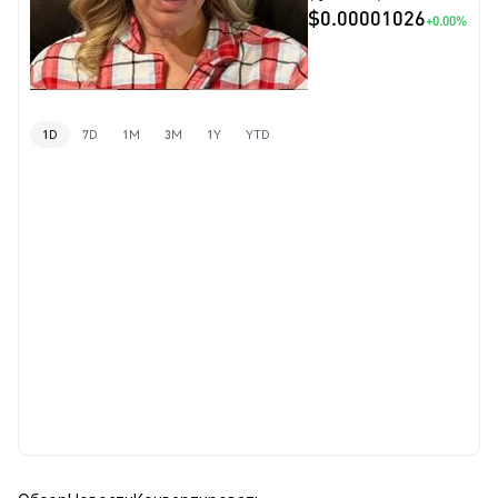
$0.00001026
+0.00%
1D
7D
1M
3M
1Y
YTD