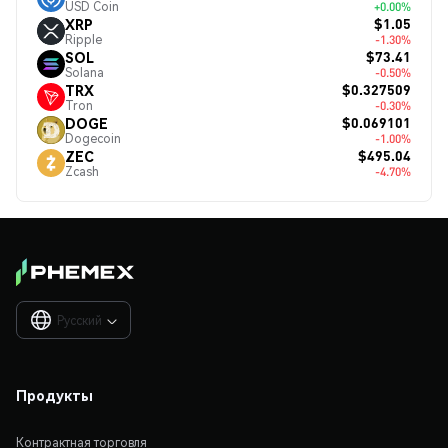
USD Coin
+0.00%
$1.05
XRP
Ripple
-1.30%
$73.41
SOL
Solana
-0.50%
$0.327509
TRX
Tron
-0.30%
$0.069101
DOGE
Dogecoin
-1.00%
$495.04
ZEC
Zcash
-4.70%
Русский

Продукты
Контрактная торговля