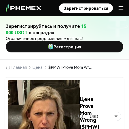
Зарегистрироваться
Зарегистрируйтесь и получите
15
000 USDT
в наградах
Ограниченное предложение ждёт вас!
Регистрация
Главная
Цена
$PMW (Prove Mom Wrong)
Цена
Prove
Mom
USD
Wrong
($PMW)