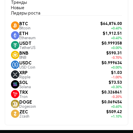
Тренды
Новые
Лидеры роста
$64,876.00
BTC
Bitcoin
+0.40%
$1,912.51
ETH
Ethereum
+0.40%
$0.999358
USDT
TetherUS
+0.00%
$590.31
BNB
BNB
-0.70%
$0.999634
USDC
USD Coin
+0.00%
$1.03
XRP
Ripple
-1.00%
$73.53
SOL
Solana
+0.30%
$0.326841
TRX
Tron
-0.20%
$0.069454
DOGE
Dogecoin
+0.60%
$509.42
ZEC
Zcash
+1.10%