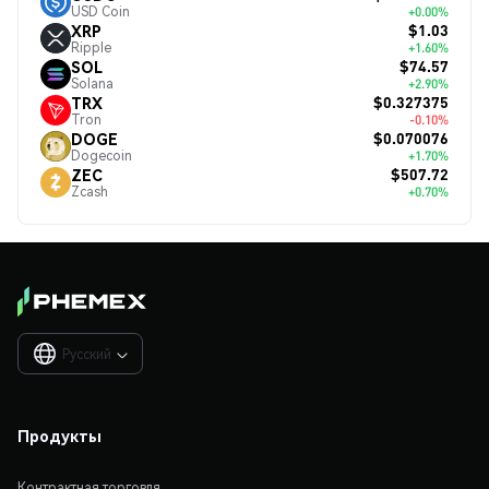
USD Coin
+0.00%
$1.03
XRP
Ripple
+1.60%
$74.57
SOL
Solana
+2.90%
$0.327375
TRX
Tron
-0.10%
$0.070076
DOGE
Dogecoin
+1.70%
$507.72
ZEC
Zcash
+0.70%
Русский

Продукты
Контрактная торговля