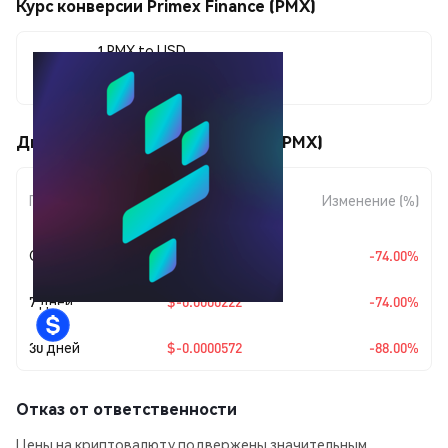
Курс конверсии Primex Finance (PMX)
1 PMX to USD
$0.0000078
Движения цены Primex Finance (PMX)
Изменение
Период
Изменение (%)
суммы
Сегодня
$-0.0000222
-74.00%
7 дней
$-0.0000222
-74.00%
30 дней
$-0.0000572
-88.00%
Отказ от ответственности
Цены на криптовалюту подвержены значительным