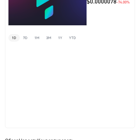
$0.0000078
-74.00%
1D
7D
1M
3M
1Y
YTD