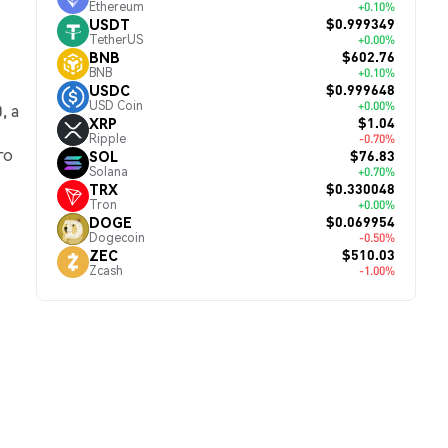
Ethereum
+0.10%
$0.999349
USDT
TetherUS
+0.00%
$602.76
BNB
BNB
+0.10%
$0.999648
USDC
USD Coin
+0.00%
, а
$1.04
XRP
Ripple
-0.70%
го
$76.83
SOL
Solana
+0.70%
$0.330048
TRX
Tron
+0.00%
$0.069954
DOGE
Dogecoin
-0.50%
$510.03
ZEC
Zcash
-1.00%