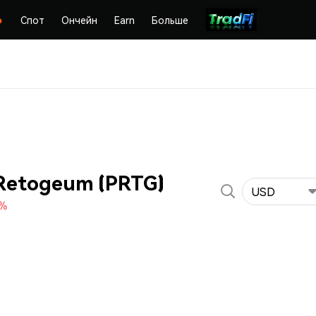
Спот
Ончейн
Earn
Больше
Retogeum (PRTG)
USD
0%