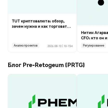
TUT криптовалюта: обзор,
зачем нужна и как торговать
на Phemex
Нитин Агарв
CFO: кто он и
отчет вторни
Анализ проектов
Регулирование
2026-08-10
|
10-15м
Блог Pre-Retogeum (PRTG)