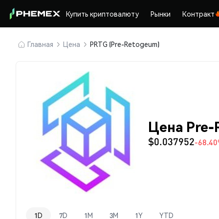
Купить криптовалюту
Рынки
Контракт
Главная
Цена
PRTG (Pre-Retogeum)
Цена Pre-
$0.037952
-68.4
1D
7D
1M
3M
1Y
YTD