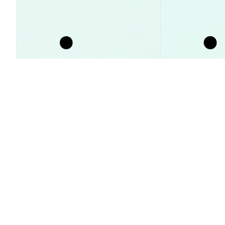
CoreWeave: стоит ли рискнуть
Почему план
перед отчётом? Анализ
угрожает кр
бэклога и прогноз
Ормуз: разбо
Аналитика Рынка
Аналитика Рынка
2026-08-10
|
10-15м
Курс конверсии Pre-Retogeum (PR
1 PRTG to 