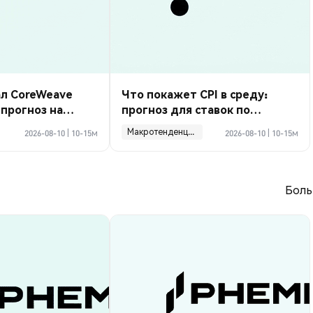
ал CoreWeave
Что покажет CPI в среду:
 прогноз на
прогноз для ставок по
ка
криптовалютам
Макротенденции
2026-08-10
|
10-15м
2026-08-10
|
10-15м
Боль