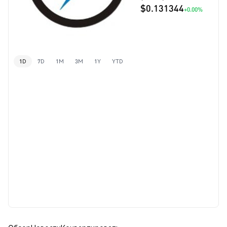
$0.131344
+0.00%
1D
7D
1M
3M
1Y
YTD