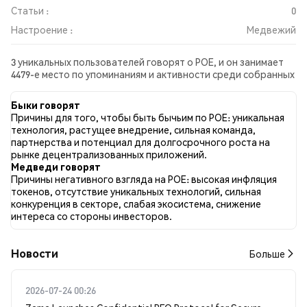
Статьи :
0
Настроение :
Медвежий
3 уникальных пользователей говорят о POE, и он занимает
4479-е место по упоминаниям и активности среди собранных
постов. За последние 24 часа настроение в отношении POE
во всех социальных сетях было Медвежий. Всего было
Быки говорят
опубликовано 0 новостных статей о POE. В Twitter 74.51%
Причины для того, чтобы быть бычьим по POE: уникальная
твитов имели бычий настрой по сравнению с 0.00% твитов с
технология, растущее внедрение, сильная команда,
медвежьим настроем по POE. 25.49% твитов были
партнерства и потенциал для долгосрочного роста на
нейтральными по отношению к POE. Эти данные основаны
рынке децентрализованных приложений.
на 51 твитах.
Медведи говорят
Причины негативного взгляда на POE: высокая инфляция
токенов, отсутствие уникальных технологий, сильная
конкуренция в секторе, слабая экосистема, снижение
интереса со стороны инвесторов.
Новости
Больше
2026-07-24 00:26