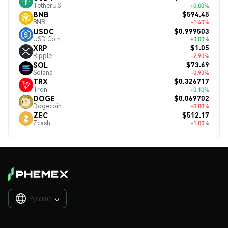
TetherUS
+0.00%
$594.45
BNB
BNB
-1.40%
$0.999503
USDC
USD Coin
+0.00%
$1.05
XRP
Ripple
-2.90%
$73.69
SOL
Solana
-0.90%
$0.326717
TRX
Tron
+0.10%
$0.069702
DOGE
Dogecoin
-0.80%
$512.17
ZEC
Zcash
-1.00%
Русский
