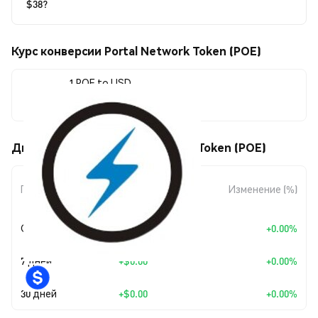
$38?
Курс конверсии Portal Network Token (POE)
1 POE to USD
$0.131344
Движения цены Portal Network Token (POE)
Изменение
Период
Изменение (%)
суммы
Сегодня
+
$0.00
+0.00%
7 дней
+
$0.00
+0.00%
30 дней
+
$0.00
+0.00%