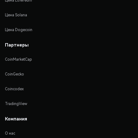
Цена Ethereum
Цена Solana
Цена Dogecoin
Партнеры
CoinMarketCap
CoinGecko
Coincodex
TradingView
Компания
О нас