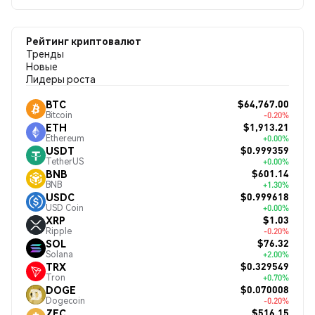
Рейтинг криптовалют
Тренды
Новые
Лидеры роста
$64,767.00
BTC
Bitcoin
-0.20%
$1,913.21
ETH
Ethereum
+0.00%
$0.999359
USDT
TetherUS
+0.00%
$601.14
BNB
BNB
+1.30%
$0.999618
USDC
USD Coin
+0.00%
$1.03
XRP
Ripple
-0.20%
$76.32
SOL
Solana
+2.00%
$0.329549
TRX
Tron
+0.70%
$0.070008
DOGE
Dogecoin
-0.20%
$516.15
ZEC