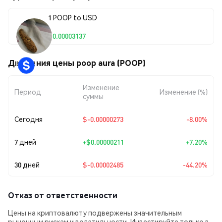
1 POOP to USD
$0.00003137
Движения цены poop aura (POOP)
Изменение
Период
Изменение (%)
суммы
Сегодня
$-0.00000273
-8.00%
7 дней
+
$0.00000211
+7.20%
30 дней
$-0.00002485
-44.20%
Отказ от ответственности
Цены на криптовалюту подвержены значительным
рыночным рискам и волатильности. Инвестируйте только в