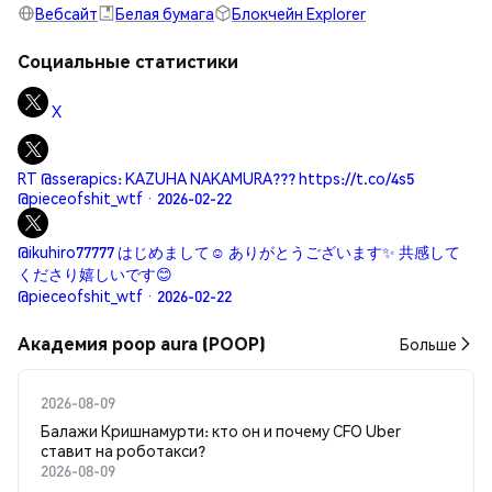
Вебсайт
Белая бумага
Блокчейн Explorer
Социальные статистики
X
RT @sserapics: KAZUHA NAKAMURA??? https://t.co/4s5
@pieceofshit_wtf · 2026-02-22
@ikuhiro77777 はじめまして☺️ ありがとうございます✨️ 共感して
くださり嬉しいです😊
@pieceofshit_wtf · 2026-02-22
Академия poop aura (POOP)
Больше
2026-08-09
Балажи Кришнамурти: кто он и почему CFO Uber
ставит на роботакси?
2026-08-09