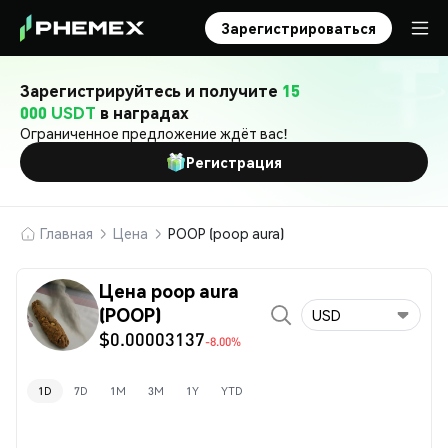
Зарегистрироваться
Зарегистрируйтесь и получите
15
000 USDT
в наградах
Ограниченное предложение ждёт вас!
Регистрация
Главная
Цена
POOP (poop aura)
Цена poop aura
(POOP)
USD
$0.00003137
-8.00%
1D
7D
1M
3M
1Y
YTD