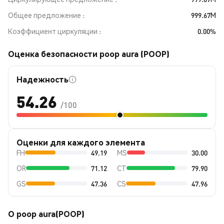
Общее предложение
999.67M
Коэффициент циркуляции
0.00%
Оценка безопасности poop aura (POOP)
Надежность
54.26
/100
Оценки для каждого элемента
FH
49.19
MS
30.00
OR
71.12
CT
79.90
GS
47.36
CS
47.96
О poop aura(POOP)