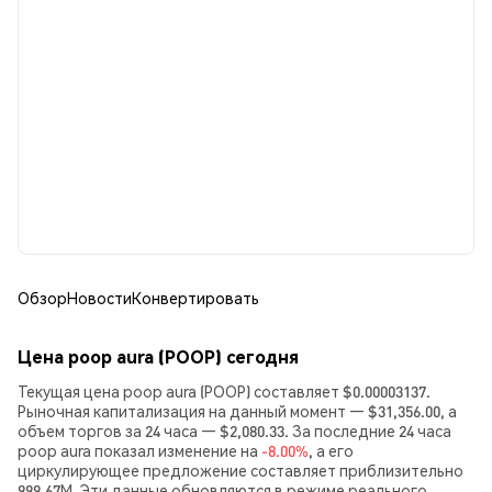
Обзор
Новости
Конвертировать
Цена poop aura (POOP) сегодня
Текущая цена poop aura (POOP) составляет $0.00003137.
Рыночная капитализация на данный момент — $31,356.00, а
объем торгов за 24 часа — $2,080.33. За последние 24 часа
poop aura показал изменение на
-8.00%
, а его
циркулирующее предложение составляет приблизительно
999.67M. Эти данные обновляются в режиме реального