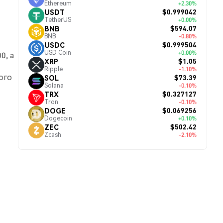
Ethereum
+2.30%
$0.999042
USDT
TetherUS
+0.00%
$594.07
BNB
BNB
-0.80%
$0.999504
USDC
USD Coin
+0.00%
0, а
$1.05
XRP
Ripple
-1.10%
ого
$73.39
SOL
Solana
-0.10%
$0.327127
TRX
Tron
-0.10%
$0.069256
DOGE
Dogecoin
+0.10%
$502.42
ZEC
Zcash
-2.10%