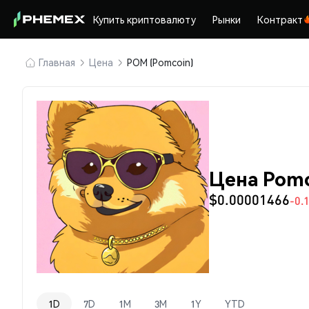
Купить криптовалюту
Рынки
Контракт
Главная
Цена
POM (Pomcoin)
Цена Pomc
$0.00001466
-0.
1D
7D
1M
3M
1Y
YTD