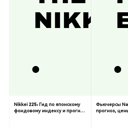
Nikkei 225: Гид по японскому
Фьючерсы Nas
фондовому индексу и прогноз
прогноз, цен
курса
торговать