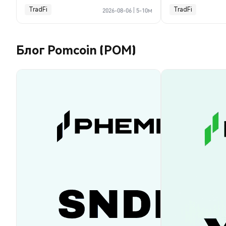
TradFi
TradFi
2026-08-06
|
5-10м
Блог Pomcoin (POM)