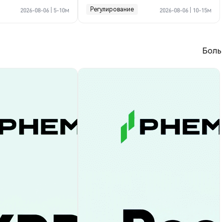
криптосделке по Ормузу
Регулирование
2026-08-06
|
5-10м
2026-08-06
|
10-15м
Боль