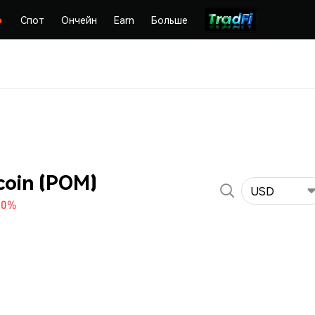
Спот
Ончейн
Earn
Больше
oin (POM)
USD
10%