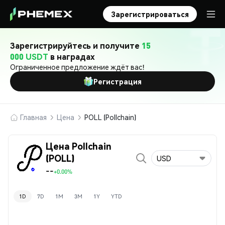
Зарегистрироваться
Зарегистрируйтесь и получите
15
000 USDT
в наградах
Ограниченное предложение ждёт вас!
Регистрация
Главная
Цена
POLL (Pollchain)
Цена Pollchain
(POLL)
USD
--
+0.00%
1D
7D
1M
3M
1Y
YTD