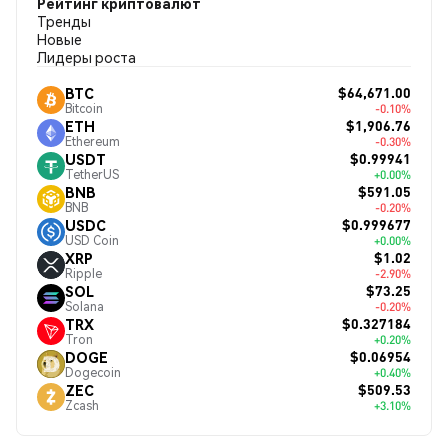
Рейтинг криптовалют
Тренды
Новые
Лидеры роста
$64,671.00
BTC
Bitcoin
-0.10%
$1,906.76
ETH
Ethereum
-0.30%
$0.99941
USDT
TetherUS
+0.00%
$591.05
BNB
BNB
-0.20%
$0.999677
USDC
USD Coin
+0.00%
$1.02
XRP
Ripple
-2.90%
$73.25
SOL
Solana
-0.20%
$0.327184
TRX
Tron
+0.20%
$0.06954
DOGE
Dogecoin
+0.40%
$509.53
ZEC
Zcash
+3.10%