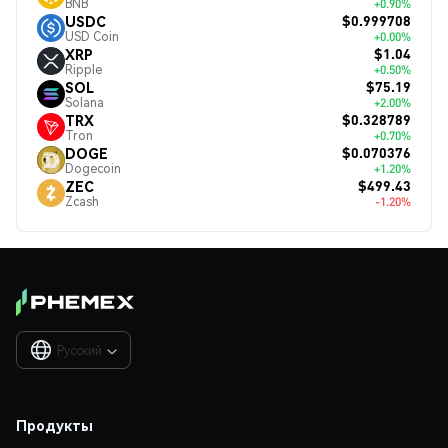
BNB
+0.90%
$0.999708
USDC
USD Coin
+0.00%
$1.04
XRP
Ripple
+0.50%
$75.19
SOL
Solana
+2.00%
$0.328789
TRX
Tron
+0.70%
$0.070376
DOGE
Dogecoin
+1.20%
$499.43
ZEC
Zcash
-1.20%
Русский

Продукты