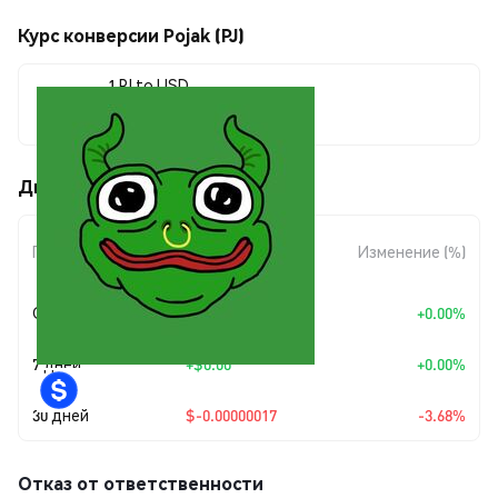
Курс конверсии Pojak (PJ)
1 PJ to USD
$0.00000443
Движения цены Pojak (PJ)
Изменение
Период
Изменение (%)
суммы
Сегодня
+
$0.00
+0.00%
7 дней
+
$0.00
+0.00%
30 дней
$-0.00000017
-3.68%
Отказ от ответственности