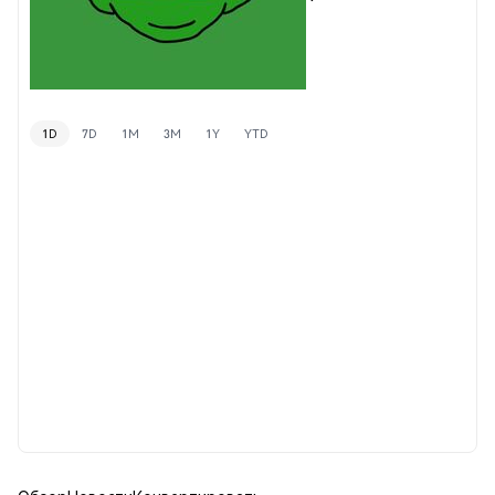
1D
7D
1M
3M
1Y
YTD