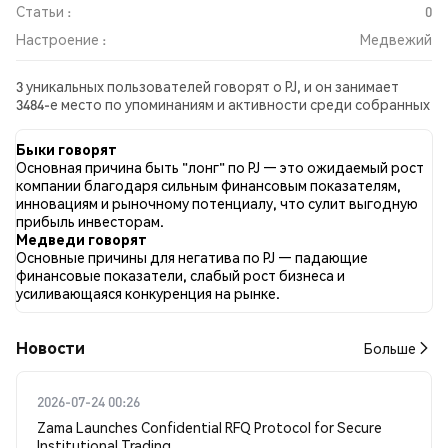
Статьи :
0
Настроение :
Медвежий
3 уникальных пользователей говорят о PJ, и он занимает
3484-е место по упоминаниям и активности среди собранных
постов. За последние 24 часа настроение в отношении PJ во
всех социальных сетях было Медвежий. Всего было
Быки говорят
опубликовано 0 новостных статей о PJ. В Twitter 0.00%
Основная причина быть "лонг" по PJ — это ожидаемый рост
твитов имели бычий настрой по сравнению с 0.00% твитов с
компании благодаря сильным финансовым показателям,
медвежьим настроем по PJ. 100.00% твитов были
инновациям и рыночному потенциалу, что сулит выгодную
нейтральными по отношению к PJ. Эти данные основаны на 1
прибыль инвесторам.
твитах.
Медведи говорят
Основные причины для негатива по PJ — падающие
финансовые показатели, слабый рост бизнеса и
усиливающаяся конкуренция на рынке.
Новости
Больше
2026-07-24 00:26
Zama Launches Confidential RFQ Protocol for Secure
Institutional Trading