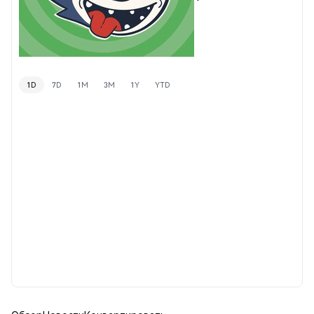
1D
7D
1M
3M
1Y
YTD