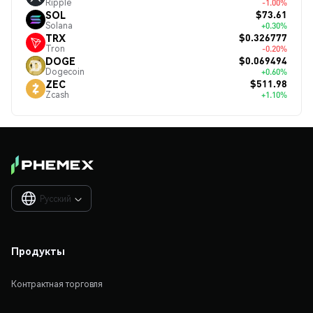
Ripple
-1.00%
$73.61
SOL
Solana
+0.30%
$0.326777
TRX
Tron
-0.20%
$0.069494
DOGE
Dogecoin
+0.60%
$511.98
ZEC
Zcash
+1.10%
Русский

Продукты
Контрактная торговля