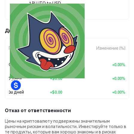
1 PLUTO to USD
$0.00000911
Движения цены PLUTO (PLUTO)
Изменение
Период
Изменение (%)
суммы
Сегодня
+
$0.00
+0.00%
7 дней
+
$0.00
+0.00%
30 дней
+
$0.00
+0.00%
Отказ от ответственности
Цены на криптовалюту подвержены значительным
рыночным рискам и волатильности. Инвестируйте только в
те продукты, которые вам хорошо знакомы и в рисках