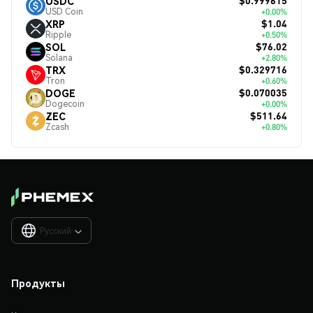
$0.999615
USDC
USD Coin
+0.00%
$1.04
XRP
Ripple
+0.50%
$76.02
SOL
Solana
+2.80%
$0.329716
TRX
Tron
+0.60%
$0.070035
DOGE
Dogecoin
+0.00%
$511.64
ZEC
Zcash
+0.80%
Русский

Продукты