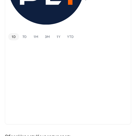
1D
7D
1M
3M
1Y
YTD