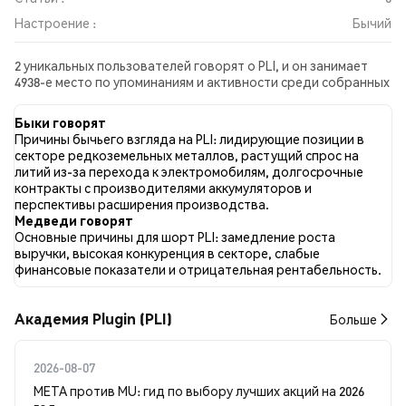
Настроение :
Бычий
2 уникальных пользователей говорят о PLI, и он занимает
4938-е место по упоминаниям и активности среди собранных
постов. За последние 24 часа настроение в отношении PLI
во всех социальных сетях было Бычий. Всего было
Быки говорят
опубликовано 0 новостных статей о PLI. В Twitter 50.00%
Причины бычьего взгляда на PLI: лидирующие позиции в
твитов имели бычий настрой по сравнению с 0.00% твитов с
секторе редкоземельных металлов, растущий спрос на
медвежьим настроем по PLI. 50.00% твитов были
литий из-за перехода к электромобилям, долгосрочные
нейтральными по отношению к PLI. Эти данные основаны на
контракты с производителями аккумуляторов и
2 твитах.
перспективы расширения производства.
Медведи говорят
Основные причины для шорт PLI: замедление роста
выручки, высокая конкуренция в секторе, слабые
финансовые показатели и отрицательная рентабельность.
Академия Plugin (PLI)
Больше
2026-08-07
META против MU: гид по выбору лучших акций на 2026