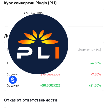
Курс конверсии Plugin (PLI)
1 PLI to USD
$0.00156876
Движения цены Plugin (PLI)
Изменение
Период
Изменение (%)
суммы
Сегодня
+
$0.00009575
+6.50%
7 дней
$-0.00012354
-7.30%
30 дней
+
$0.00027226
+21.00%
Отказ от ответственности