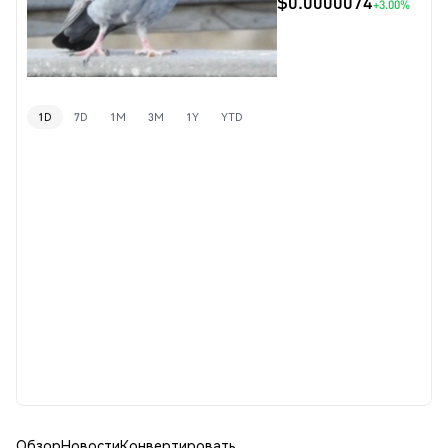
$0.0000074
+3.00%
1D
7D
1M
3M
1Y
YTD
Обзор
Новости
Конвертировать