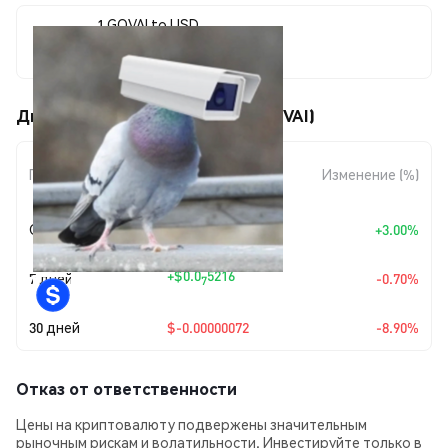
1 GOVAI to USD
$0.0000074
Движения цены Pigeon Tech (GOVAI)
Изменение
Период
Изменение (%)
суммы
Сегодня
+
$0.00000022
+3.00%
+
$0.0
5216
7 дней
-0.70%
7
30 дней
$-0.00000072
-8.90%
Отказ от ответственности
Цены на криптовалюту подвержены значительным
рыночным рискам и волатильности. Инвестируйте только в