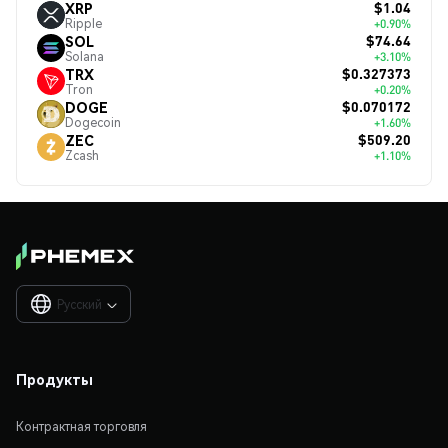
$1.04
XRP
Ripple
+0.90%
$74.64
SOL
Solana
+3.10%
$0.327373
TRX
Tron
+0.20%
$0.070172
DOGE
Dogecoin
+1.60%
$509.20
ZEC
Zcash
+1.10%
Русский

Продукты
Контрактная торговля