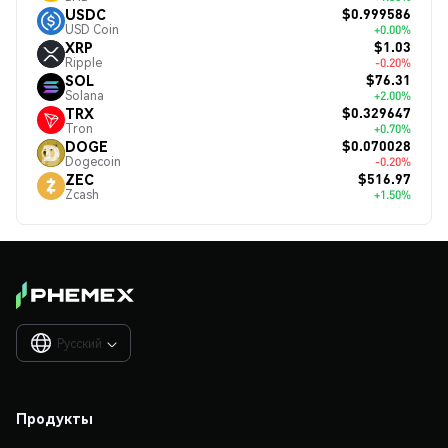
$0.999586
USDC
USD Coin
+0.00%
$1.03
XRP
Ripple
-0.20%
$76.31
SOL
Solana
+2.00%
$0.329647
TRX
Tron
+0.70%
$0.070028
DOGE
Dogecoin
-0.20%
$516.97
ZEC
Zcash
+1.50%
Русский

Продукты