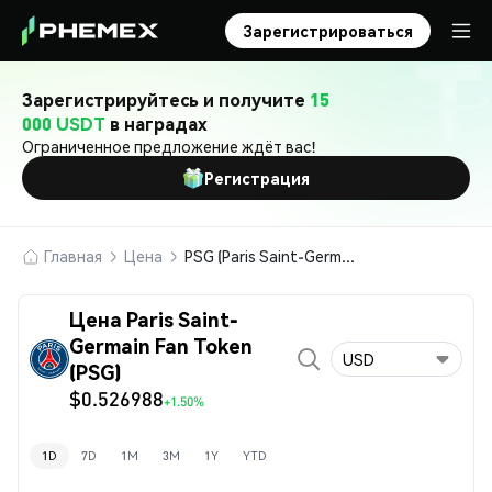
Зарегистрироваться
Зарегистрируйтесь и получите
15
000 USDT
в наградах
Ограниченное предложение ждёт вас!
Регистрация
Главная
Цена
PSG (Paris Saint-Germain Fan Token)
Цена Paris Saint-
Germain Fan Token
USD
(PSG)
$0.526988
+1.50%
1D
7D
1M
3M
1Y
YTD