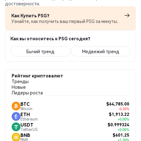
достоверности.
Как Купить PSG?
Узнайте, как получить ваш первый PSG за минуты.
Как вы относитесь к PSG сегодня?
Бычий тренд
Медвежий тренд
Рейтинг криптовалют
Тренды
Новые
Лидеры роста
$64,785.00
BTC
Bitcoin
-0.20%
$1,913.22
ETH
Ethereum
+0.00%
$0.999324
USDT
TetherUS
+0.00%
$601.25
BNB
BNB
+1.30%