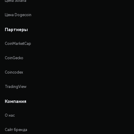
Цена Solana
Цена Dogecoin
Партнеры
CoinMarketCap
CoinGecko
Coincodex
TradingView
Компания
О нас
Сайт бренда