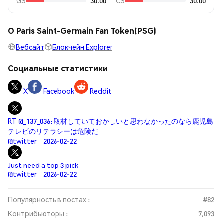
GS
30.00
CS
30.00
О Paris Saint-Germain Fan Token(PSG)
Вебсайт
Блокчейн Explorer
Социальные статистики
X
Facebook
Reddit
RT @_137_036: 取材していておかしいと思わなかったのなら鹿児島
テレビのリテラシーは危険だ
@twitter · 2026-02-22
Just need a top 3 pick
@twitter · 2026-02-22
Популярность в постах :
#82
Контрибьюторы :
7,093