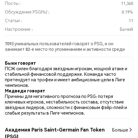
Посты :
11,360
Обсуждение PSG(%) :
0.19%
Статьи :
11
Настроение :
Бычий
7093 уникальных пользователей говорят о PSG, и он
занимает 82-е место по упоминаниям и активности среди
собранных постов. За последние 24 часа настроение в
отношении PSG во всех социальных сетях было Бычий. Всего
Быки говорят
было опубликовано 11 новостных статей о PSG. В Twitter
ПСЖ силен благодаря звёздным игрокам, мощной атаке и
38.92% твитов имели бычий настрой по сравнению с 9.18%
стабильной финансовой поддержке. Команда часто
твитов с медвежьим настроем по PSG. 51.90% твитов были
претендует на трофеи и имеет амбициозные цели в Лиге
нейтральными по отношению к PSG. Эти данные основаны
чемпионов.
на 7359 твитах.
Медведи говорят
Причины для негативного прогноза по PSG: потеря
ключевых игроков, нестабильность состава, отсутствие
звёздных лидеров, сложности с финансовым фэйр-плей и
слабые результаты в Лиге чемпионов.
Академия Paris Saint-Germain Fan Token
Больше
(PSG)