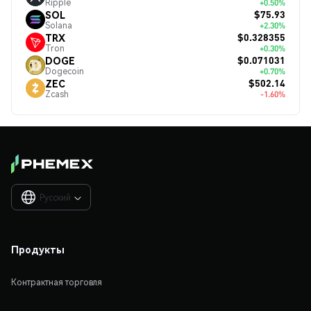
Ripple
+0.50%
$75.93
SOL
Solana
+2.30%
$0.328355
TRX
Tron
+0.30%
$0.071031
DOGE
Dogecoin
+0.70%
$502.14
ZEC
Zcash
-1.60%
Русский

Продукты
Контрактная торговля