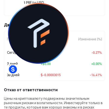
1 PRF to USD
$0.00015353
Движения цены Parifi (PRF)
Изменение
Период
Изменение (%)
суммы
Сегодня
$-0.00000041
-0.27%
7 дней
+
$0.00
+0.00%
30 дней
$-0.00003015
-16.41%
Отказ от ответственности
Цены на криптовалюту подвержены значительным
рыночным рискам и волатильности. Инвестируйте только в
те продукты, которые вам хорошо знакомы и в рисках