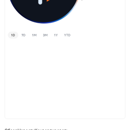
1D
7D
1M
3M
1Y
YTD