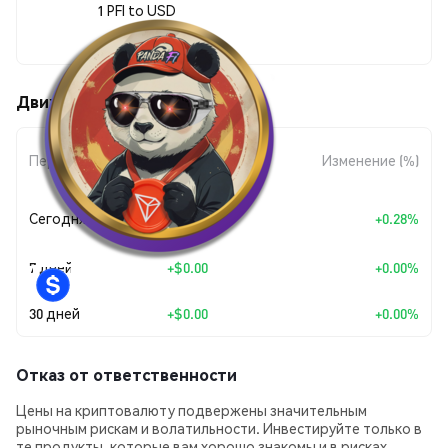
1 PFI to USD
$0.00001641
Движения цены PandaFi (PFI)
Изменение
Период
Изменение (%)
суммы
+
$0.0
4539
Сегодня
+0.28%
7
7 дней
+
$0.00
+0.00%
30 дней
+
$0.00
+0.00%
Отказ от ответственности
Цены на криптовалюту подвержены значительным
рыночным рискам и волатильности. Инвестируйте только в
те продукты, которые вам хорошо знакомы и в рисках