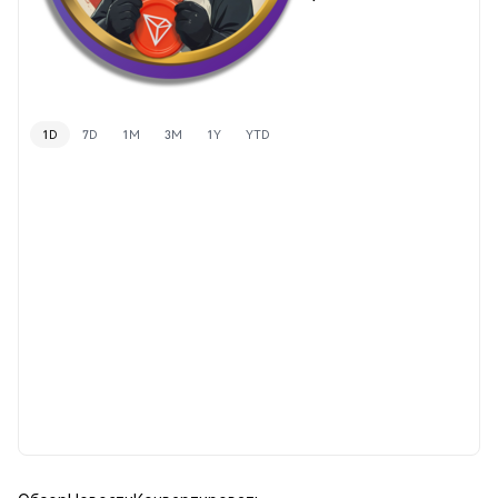
1D
7D
1M
3M
1Y
YTD