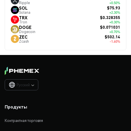
Ripple
+0.50%
$75.93
SOL
Solana
+2.30%
$0.328355
TRX
Tron
+0.30%
$0.071031
DOGE
Dogecoin
+0.70%
$502.14
ZEC
Zcash
-1.60%
Русский

Продукты
Контрактная торговля