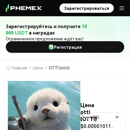
Зарегистрироваться
Зарегистрируйтесь и получите
15
000 USDT
в наградах
Ограниченное предложение ждёт вас!
Регистрация
Главная
Цена
OTTI (otti)
Цена
otti
USD
(OTTI)
$0.00001011
--