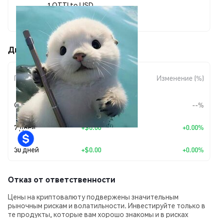
1 OTTI to USD
$0.00001011
Движения цены otti (OTTI)
Изменение
Период
Изменение (%)
суммы
Сегодня
--
--%
7 дней
+
$0.00
+0.00%
30 дней
+
$0.00
+0.00%
Отказ от ответственности
Цены на криптовалюту подвержены значительным
рыночным рискам и волатильности. Инвестируйте только в
те продукты, которые вам хорошо знакомы и в рисках