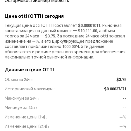
Обзор
Новости
Конвертировать
Цена otti (OTTI) сегодня
Текущая цена otti (OTTI) составляет $0.00001011. Рыночная
капитализация на данный момент — $10,111.00, а объем
торгов за 24 часа — $3.75. За последние 24 часа otti показал
изменение на
--%
, а его циркулирующее предложение
составляет приблизительно 1000.00M. Эти данные
обновляются в режиме реального времени для обеспечения
максимально точной рыночной информации.
Данные о цене OTTI
Объем за 24ч
$3.75
Исторический максимум
$0.00037671
Максимум за 24ч
--
Минимум за 24ч
--
Изменение цены (1ч)
--%
Изменение цены (24ч)
--%