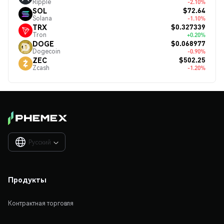
Ripple
-2.10%
$72.64
SOL
Solana
-1.10%
$0.327339
TRX
Tron
+0.20%
$0.068977
DOGE
Dogecoin
-0.90%
$502.25
ZEC
Zcash
-1.20%
Русский

Продукты
Контрактная торговля