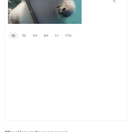
%
1D
7D
1M
3M
1Y
YTD