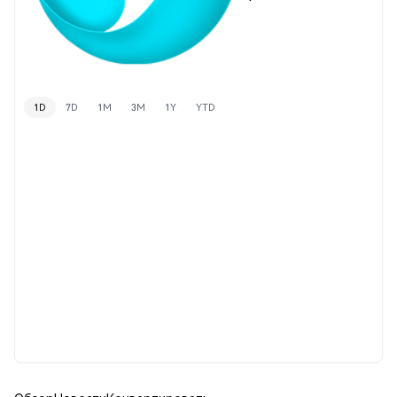
1D
7D
1M
3M
1Y
YTD