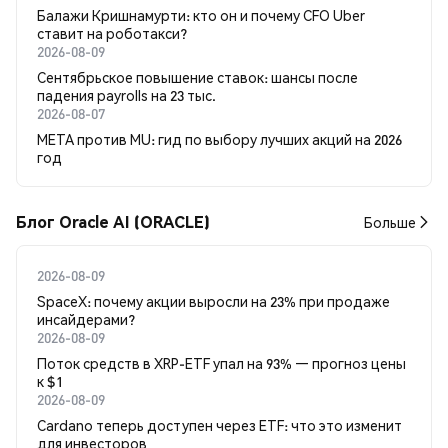
Балажи Кришнамурти: кто он и почему CFO Uber
ставит на роботакси?
2026-08-09
Сентябрьское повышение ставок: шансы после
падения payrolls на 23 тыс.
2026-08-07
META против MU: гид по выбору лучших акций на 2026
год
Блог Oracle AI (ORACLE)
Больше
2026-08-09
SpaceX: почему акции выросли на 23% при продаже
инсайдерами?
2026-08-09
Поток средств в XRP-ETF упал на 93% — прогноз цены
к $1
2026-08-09
Cardano теперь доступен через ETF: что это изменит
для инвесторов