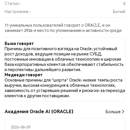
Статьи :
0
Настроение :
Бычий
11 уникальных пользователей говорят о ORACLE, и он
занимает 2936-е место по упоминаниям и активности среди
собранных постов. За последние 24 часа настроение в
отношении ORACLE во всех социальных сетях было Бычий.
Быки говорят
Всего было опубликовано 0 новостных статей о ORACLE. В
Причины для позитивного взгляда на Oracle: устойчивый
Twitter 33.33% твитов имели бычий настрой по сравнению с
рост доходов, ведущие позиции на рынке СУБД,
0.00% твитов с медвежьим настроем по ORACLE. 66.67%
постоянные инновации в облачных технологиях и широкая
твитов были нейтральными по отношению к ORACLE. Эти
база корпоративных клиентов обеспечивают стабильность
данные основаны на 9 твитах.
и перспективы дальнейшего развития.
Медведи говорят
Основные причины для "шорта" Oracle: низкие темпы роста
выручки, высокая конкуренция в облачных технологиях,
зависимость от устаревших решений и риски из-за перехода
клиентов к другим поставщикам.
Академия Oracle AI (ORACLE)
Больше
2026-08-09