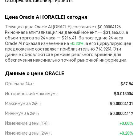
Обзор
Новости
Конвертировать
Цена Oracle AI (ORACLE) сегодня
Текущая цена Oracle AI (ORACLE) составляет $0.00004126.
Рыночная капитализация на данный момент — $31,665.00, а
объем торгов за 24 часа — $216.41. За последние 24 часа
Oracle AI показал изменение на
+0.20%
, а его циркулирующее
предложение составляет приблизительно 716.92M. Эти
данные обновляются в режиме реального времени для
обеспечения максимально точной рыночной информации.
Данные о цене ORACLE
Объем за 24ч
$67.84
Исторический максимум
$0.013004
Максимум за 24ч
$0.00004131
Минимум за 24ч
$0.00004117
Изменение цены (1ч)
+0.00%
Изменение цены (24ч)
+0.20%