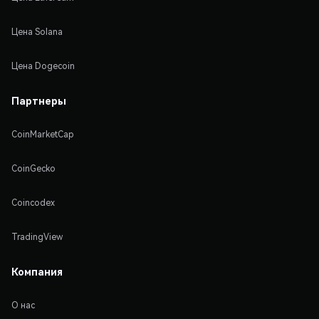
Цена Solana
Цена Dogecoin
Партнеры
CoinMarketCap
CoinGecko
Coincodex
TradingView
Компания
О нас