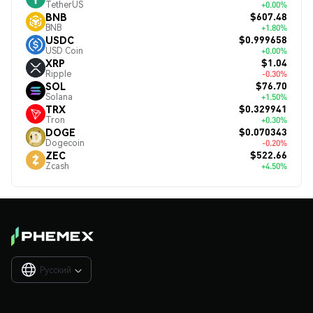
TetherUS
+0.00%
$607.48
BNB
BNB
+1.80%
$0.999658
USDC
USD Coin
+0.00%
$1.04
XRP
Ripple
-0.30%
$76.70
SOL
Solana
+1.50%
$0.329941
TRX
Tron
+0.30%
$0.070343
DOGE
Dogecoin
-0.20%
$522.66
ZEC
Zcash
+4.50%
Русский
