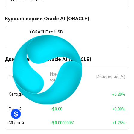
Курс конверсии Oracle AI (ORACLE)
1 ORACLE to USD
$0.00004126
Движения цены Oracle AI (ORACLE)
Изменение
Период
Изменение (%)
суммы
+
$0.0
8268
Сегодня
+0.20%
7
7 дней
+
$0.00
+0.00%
30 дней
+
$0.00000051
+1.25%