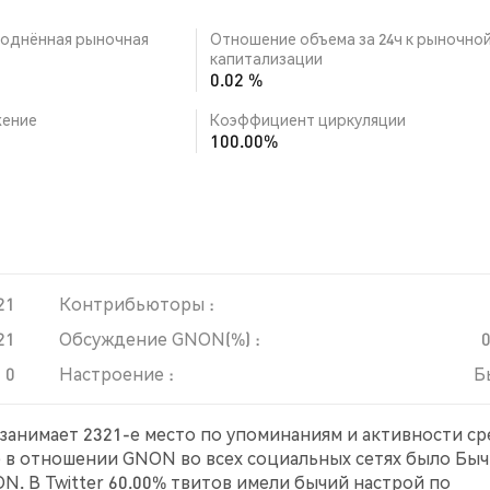
однённая рыночная
Отношение объема за 24ч к рыночно
капитализации
0.02 %
ение
Коэффициент циркуляции
100.00%
21
Контрибьюторы :
21
Обсуждение GNON(%) :
0
Настроение :
Б
 занимает 2321-е место по упоминаниям и активности с
е в отношении GNON во всех социальных сетях было Быч
N. В Twitter 60.00% твитов имели бычий настрой по