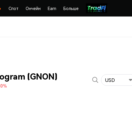
Спот
Ончейн
Earn
Больше
ogram (GNON)
USD
30%