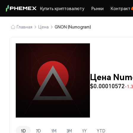
Купить криптовалюту
Рынки
Контракт
Главная
Цена
GNON (Numogram)
Цена Num
$0.00010572
-1.
1D
7D
1M
3M
1Y
YTD