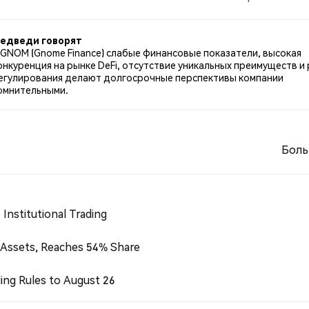
по GNON. 30.00% твитов были нейтральными по отноше
едведи говорят
 GNOM (Gnome Finance) слабые финансовые показатели, высокая
онкуренция на рынке DeFi, отсутствие уникальных преимуществ и 
егулирования делают долгосрочные перспективы компании
омнительными.
Боль
Institutional Trading
 Assets, Reaches 54% Share
ing Rules to August 26