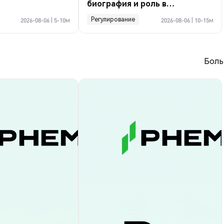
биография и роль в
криптосделке по Ормузу
Регулирование
2026-08-06
|
5-10м
2026-08-06
|
10-15м
Боль