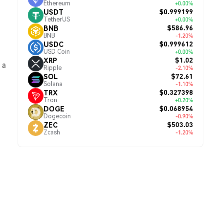
Ethereum
+0.00%
$0.999199
USDT
TetherUS
+0.00%
$586.96
BNB
BNB
-1.20%
$0.999612
USDC
USD Coin
+0.00%
$1.02
XRP
, а
Ripple
-2.10%
$72.61
SOL
Solana
-1.10%
$0.327398
TRX
Tron
+0.20%
$0.068954
DOGE
Dogecoin
-0.90%
$503.03
ZEC
Zcash
-1.20%