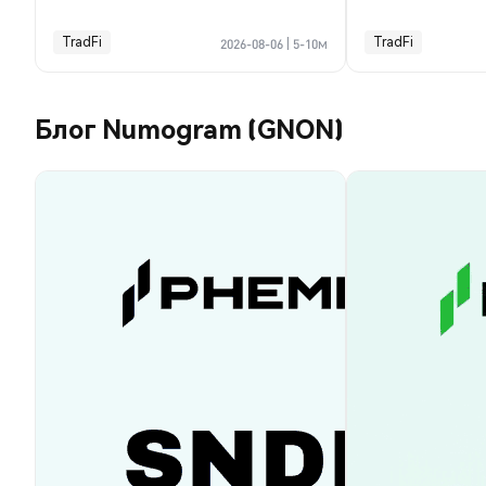
TradFi
TradFi
2026-08-06
|
5-10м
Блог Numogram (GNON)