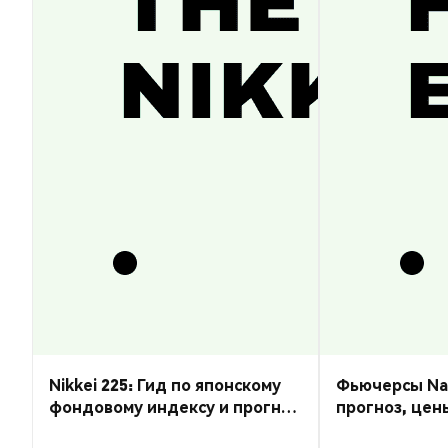
Nikkei 225: Гид по японскому
Фьючерсы Nas
фондовому индексу и прогноз
прогноз, цен
курса
торговать