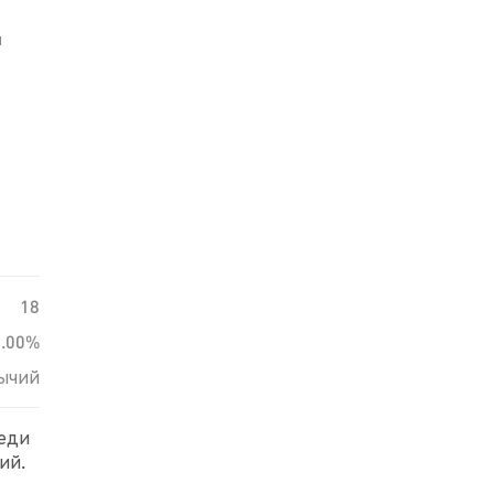
й
18
0.00%
ычий
реди
ий.