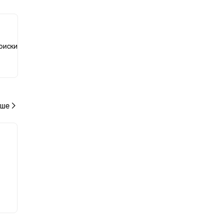
нию к
риски
ше