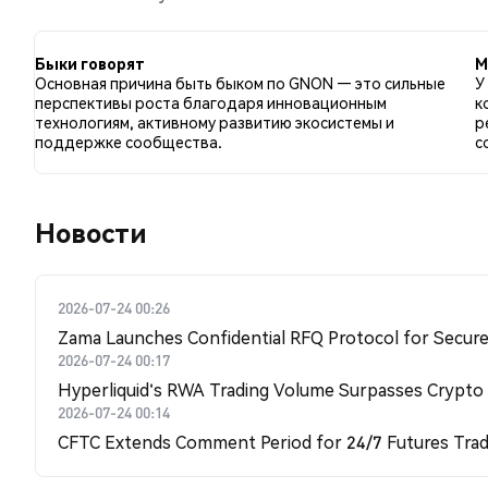
сравнению с 10.00% твитов с медвежьим настроем 
GNON. Эти данные основаны на 10 твитах.
Быки говорят
М
Основная причина быть быком по GNON — это сильные
У
перспективы роста благодаря инновационным
к
технологиям, активному развитию экосистемы и
р
поддержке сообщества.
с
Новости
2026-07-24 00:26
Zama Launches Confidential RFQ Protocol for Secure 
2026-07-24 00:17
Hyperliquid's RWA Trading Volume Surpasses Crypto
2026-07-24 00:14
CFTC Extends Comment Period for 24/7 Futures Trad