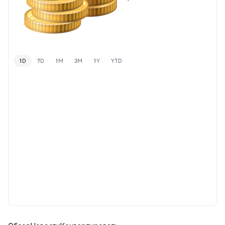
1D
7D
1M
3M
1Y
YTD