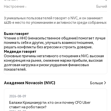
Настроение :
Бычий
3 уникальных пользователей говорят о NVC, и он занимает
4435-е место по упоминаниям и активности среди собранных
постов. За последние 24 часа настроение в отношении NVC
во всех социальных сетях было Бычий. Всего было
Быки говорят
опубликовано 0 новостных статей о NVC. В Twitter 50.00%
Чтение о ННО (ненасильственное общение) помогает лучше
твитов имели бычий настрой по сравнению с 0.00% твитов с
понимать себя и других, улучшать взаимоотношения,
медвежьим настроем по NVC. 50.00% твитов были
решать конфликты без агрессии и строить доверие.
нейтральными по отношению к NVC. Эти данные основаны
Медведи говорят
на 2 твитах.
Основные причины негативного отношения к NVC: высокая
конкуренция на рынке, снижение маржи прибыли, высокая
долговая нагрузка и риски ухудшения финансовых
показателей.
Академия Novacoin (NVC)
Больше
2026-08-09
Балажи Кришнамурти: кто он и почему CFO Uber
ставит на роботакси?