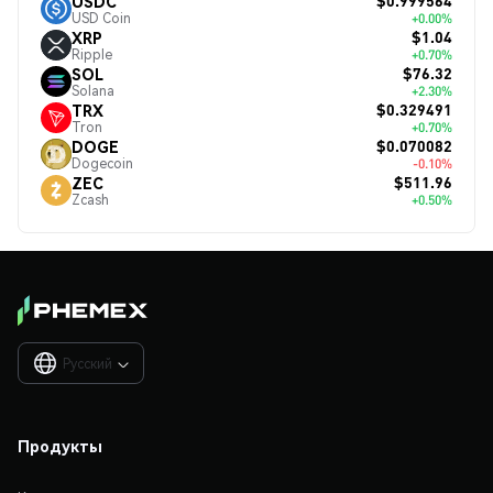
$0.999564
USDC
USD Coin
+0.00%
$1.04
XRP
Ripple
+0.70%
$76.32
SOL
Solana
+2.30%
$0.329491
TRX
Tron
+0.70%
$0.070082
DOGE
Dogecoin
-0.10%
$511.96
ZEC
Zcash
+0.50%
Русский

Продукты