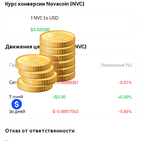
Курс конверсии Novacoin (NVC)
1 NVC to USD
$0.020282
Движения цены Novacoin (NVC)
Изменение
Период
Изменение (%)
суммы
Сегодня
$-0.00000301
-0.01%
7 дней
+
$0.00
+0.00%
30 дней
$-0.00017563
-0.86%
Отказ от ответственности