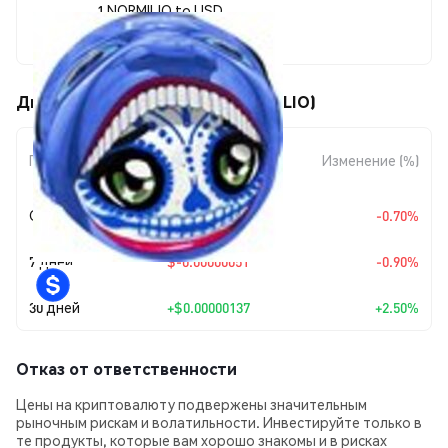
1 NORMILIO to USD
$0.00005604
Движения цены Normilio (NORMILIO)
Изменение
Период
Изменение (%)
суммы
Сегодня
$-0.0000004
-0.70%
7 дней
$-0.00000051
-0.90%
30 дней
+
$0.00000137
+2.50%
Отказ от ответственности
Цены на криптовалюту подвержены значительным
рыночным рискам и волатильности. Инвестируйте только в
те продукты, которые вам хорошо знакомы и в рисках