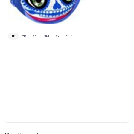
1D
7D
1M
3M
1Y
YTD