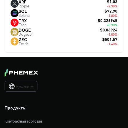
$1.03
XRP
Ripple
-2.30%
$72.90
SOL
Solana
-1.80%
$0.326945
TRX
Tron
+0.30%
$0.06924
DOGE
Dogecoin
-1.00%
$501.57
ZEC
Zcash
-1.40%
Русский

Продукты
Контрактная торговля