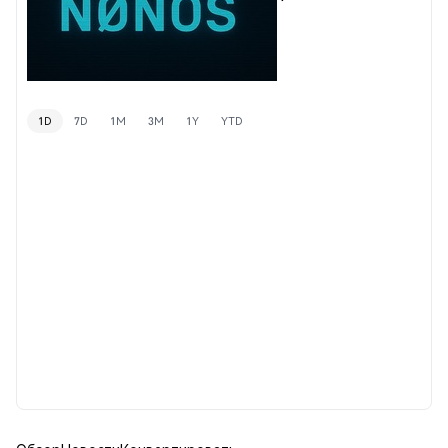
1D
7D
1M
3M
1Y
YTD