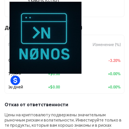
1 N0NOS to USD
$0.00000359
Движения цены NØNOS (N0NOS)
Изменение
Период
Изменение (%)
суммы
Сегодня
$-0.00000012
-3.20%
7 дней
+
$0.00
+0.00%
30 дней
+
$0.00
+0.00%
Отказ от ответственности
Цены на криптовалюту подвержены значительным
рыночным рискам и волатильности. Инвестируйте только в
те продукты, которые вам хорошо знакомы и в рисках