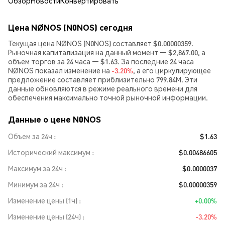
Обзор
Новости
Конвертировать
Цена NØNOS (N0NOS) сегодня
Текущая цена NØNOS (N0NOS) составляет $0.00000359.
Рыночная капитализация на данный момент — $2,867.00, а
объем торгов за 24 часа — $1.63. За последние 24 часа
NØNOS показал изменение на
-3.20%
, а его циркулирующее
предложение составляет приблизительно 799.84M. Эти
данные обновляются в режиме реального времени для
обеспечения максимально точной рыночной информации.
Данные о цене N0NOS
Объем за 24ч
$1.63
Исторический максимум
$0.00486605
Максимум за 24ч
$0.0000037
Минимум за 24ч
$0.00000359
Изменение цены (1ч)
+0.00%
Изменение цены (24ч)
-3.20%