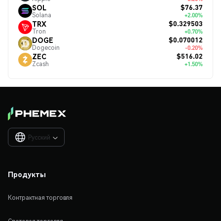
$76.37
SOL
Solana
+2.00%
$0.329503
TRX
Tron
+0.70%
$0.070012
DOGE
Dogecoin
-0.20%
$516.02
ZEC
Zcash
+1.50%
Русский

Продукты
Контрактная торговля