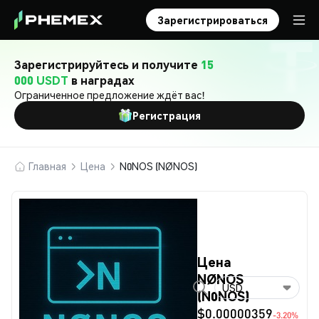
Зарегистрироваться
Зарегистрируйтесь и получите
15
000 USDT
в наградах
Ограниченное предложение ждёт вас!
Регистрация
Главная
Цена
N0NOS (NØNOS)
Цена
NØNOS
USD
(N0NOS)
$0.00000359
-3.20%