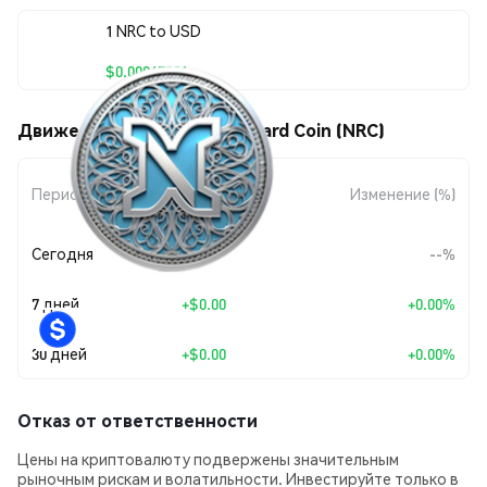
1 NRC to USD
$0.00067921
Движения цены Nodes Reward Coin (NRC)
Изменение
Период
Изменение (%)
суммы
Сегодня
--
--%
7 дней
+
$0.00
+0.00%
30 дней
+
$0.00
+0.00%
Отказ от ответственности
Цены на криптовалюту подвержены значительным
рыночным рискам и волатильности. Инвестируйте только в