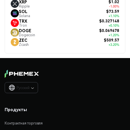
$1.02
XRP
Ripple
-1.00%
$73.59
SOL
Solana
+1.10%
$0.327148
TRX
Tron
+0.10%
$0.069678
DOGE
Dogecoin
+1.20%
$509.57
ZEC
Zcash
+3.20%
Русский

Продукты
Контрактная торговля