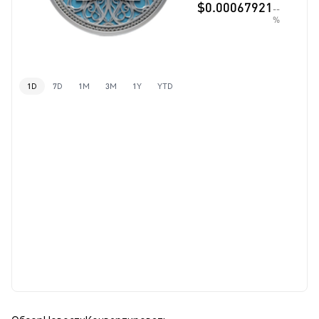
$0.00067921
--
%
1D
7D
1M
3M
1Y
YTD