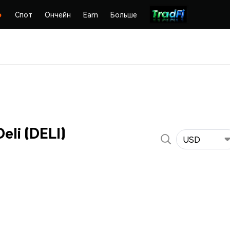
Спот
Ончейн
Earn
Больше
li (DELI)
USD