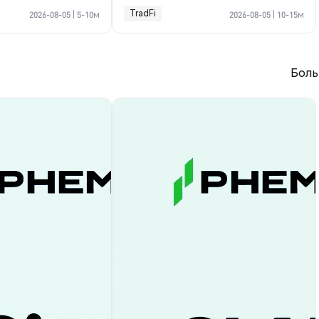
пании?
TradFi
2026-08-05
|
5-10м
2026-08-05
|
10-15м
Боль