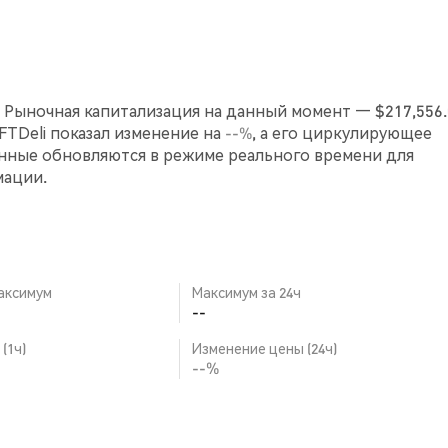
. Рыночная капитализация на данный момент — $217,556.0
NFTDeli показал изменение на
--%
, а его циркулирующее
анные обновляются в режиме реального времени для
мации.
аксимум
Максимум за 24ч
--
(1ч)
Изменение цены (24ч)
--%