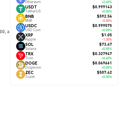
Ethereum
+2.40%
$0.999143
USDT
TetherUS
+0.00%
$592.56
BNB
BNB
-0.50%
$0.999575
USDC
USD Coin
+0.00%
0, а
$1.05
XRP
Ripple
-1.30%
$73.47
SOL
Solana
+0.50%
$0.327947
TRX
Tron
+0.60%
$0.069661
DOGE
Dogecoin
+0.00%
$507.42
ZEC
Zcash
+0.90%