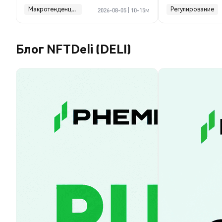
финансы ком
Макротенденции
Регулирование
2026-08-05
|
10-15м
Блог NFTDeli (DELI)