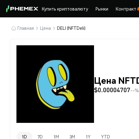
Купить криптовалюту
Рынки
Контракт
Главная
Цена
DELI (NFTDeli)
Цена NFTDe
$0.00004707
--%
1D
7D
1M
3M
1Y
YTD