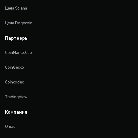
Цена Solana
Цена Dogecoin
Партнеры
CoinMarketCap
CoinGecko
Coincodex
TradingView
Компания
О нас