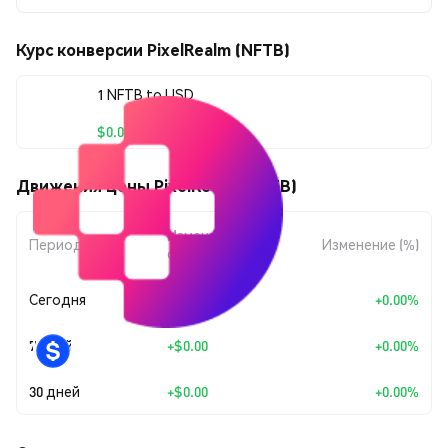
Курс конверсии PixelRealm (NFTB)
1 NFTB to USD
$0.00016286
Движения цены PixelRealm (NFTB)
Изменение
Период
Изменение (%)
суммы
Сегодня
+
$0.00
+0.00%
7 дней
+
$0.00
+0.00%
30 дней
+
$0.00
+0.00%