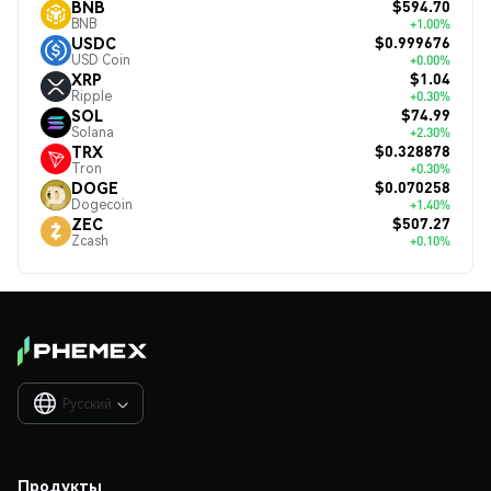
$594.70
BNB
BNB
+1.00%
$0.999676
USDC
USD Coin
+0.00%
$1.04
XRP
Ripple
+0.30%
$74.99
SOL
Solana
+2.30%
$0.328878
TRX
Tron
+0.30%
$0.070258
DOGE
Dogecoin
+1.40%
$507.27
ZEC
Zcash
+0.10%
Русский

Продукты