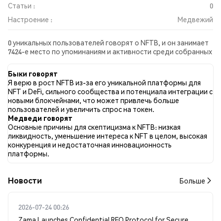
Статьи :
0
Настроение :
Медвежий
0 уникальных пользователей говорят о NFTB, и он занимает
7424-е место по упоминаниям и активности среди собранных
постов. За последние 24 часа настроение в отношении NFTB
во всех социальных сетях было Медвежий. Всего было
Быки говорят
опубликовано 0 новостных статей о NFTB. В Twitter NaN%
Я верю в рост NFTB из-за его уникальной платформы для
твитов имели бычий настрой по сравнению с NaN% твитов с
NFT и DeFi, сильного сообщества и потенциала интеграции с
медвежьим настроем по NFTB. NaN% твитов были
новыми блокчейнами, что может привлечь больше
нейтральными по отношению к NFTB. Эти данные основаны
пользователей и увеличить спрос на токен.
на 0 твитах.
Медведи говорят
Основные причины для скептицизма к NFTB: низкая
ликвидность, уменьшение интереса к NFT в целом, высокая
конкуренция и недостаточная инновационность
платформы.
Новости
Больше
2026-07-24 00:26
Zama Launches Confidential RFQ Protocol for Secure