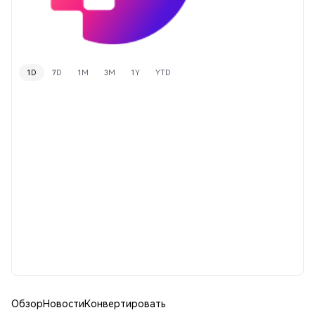
1D
7D
1M
3M
1Y
YTD
Обзор
Новости
Конвертировать