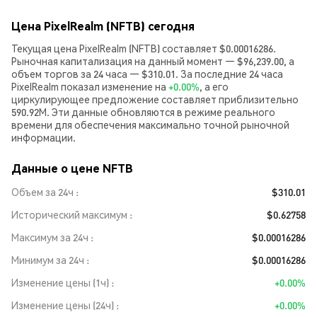
Цена PixelRealm (NFTB) сегодня
Текущая цена PixelRealm (NFTB) составляет $0.00016286.
Рыночная капитализация на данный момент — $96,239.00, а
объем торгов за 24 часа — $310.01. За последние 24 часа
PixelRealm показал изменение на
+0.00%
, а его
циркулирующее предложение составляет приблизительно
590.92M. Эти данные обновляются в режиме реального
времени для обеспечения максимально точной рыночной
информации.
Данные о цене NFTB
Объем за 24ч
$310.01
Исторический максимум
$0.62758
Максимум за 24ч
$0.00016286
Минимум за 24ч
$0.00016286
Изменение цены (1ч)
+0.00%
Изменение цены (24ч)
+0.00%