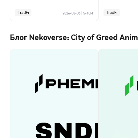
TradFi
TradFi
2026-08-06
|
5-10м
Блог Nekoverse: City of Greed Anim