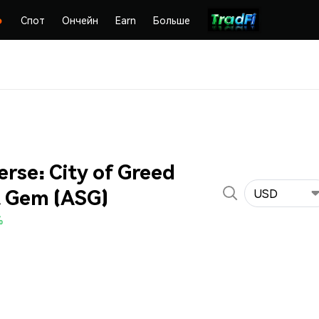
Спот
Ончейн
Earn
Больше
rse: City of Greed
t Gem (ASG)
USD
%