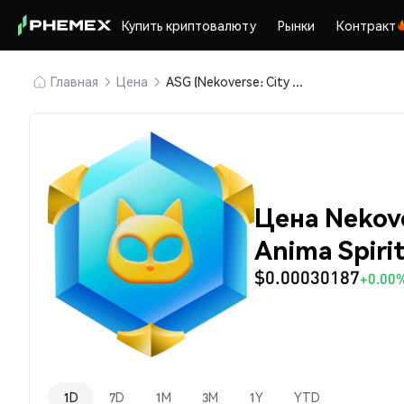
Купить криптовалюту
Рынки
Контракт
Главная
Цена
ASG (Nekoverse: City of Greed Anima Spirit Gem)
Цена Nekove
Anima Spiri
$0.00030187
+0.00
1D
7D
1M
3M
1Y
YTD