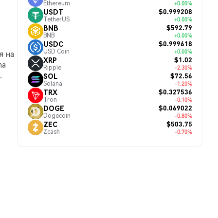
Ethereum
+0.00%
$0.999208
USDT
TetherUS
+0.00%
$592.79
BNB
BNB
+0.00%
$0.999618
USDC
USD Coin
+0.00%
я на
$1.02
XRP
ma
Ripple
-2.30%
.
$72.56
SOL
Solana
-1.20%
$0.327536
TRX
Tron
-0.10%
$0.069022
DOGE
Dogecoin
-0.80%
$503.75
ZEC
Zcash
-0.70%