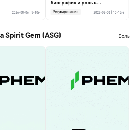
биография и роль в
криптосделке по Ормузу
Регулирование
2026-08-06
|
5-10м
2026-08-06
|
10-15м
a Spirit Gem (ASG)
Боль