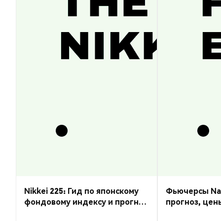
Nikkei 225: Гид по японскому
Фьючерсы Nas
фондовому индексу и прогноз
прогноз, цен
курса
торговать